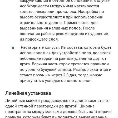
закручиваются в бетонное основание, в случае
необходимости между ними натягивается
толстая леска или проволока. Настройка по
высоте осуществляется при использовании
строительного уровня. Применяются для
выравнивания наливных полов. После
окончания работы рекомендуется их удаление
из подсохшего слоя.
Растворные конусы. Из состава, который будет
использоваться для устройства пола, делаются
небольшие горки на равном удалении друг от
друга. Верхняя часть горок срезается правилом
по уровню будущей стяжки. Раствор схватится и
станет прочным через 2-3 дня, тогда можно
приступать к укладке основного слоя.
Линейная установка
Линейные маячки укладываются по длине комнаты от
одной стенной перегородки до другой. Ширина
пространства между маяками должна быть на ¼ короче
правила, которым будет выполняться выравнивание.