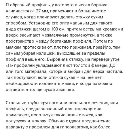
П-образный профиль, у которого высота бортика
начинается от 27 мм, применяют в большинстве
случаев, когда планируют делать стяжку сухим
способом. Установив его оптимальным для такого
вида стяжки шагом в 100 см, притом острыми кромками
вверх, засыпают межмаячные промежутки, а также
пространство между бортиками профиля. Потом по
маякам протаскивают, плотно прижимая, правИло, тем
самым убирая излишки, выходящие за пределы
профиля выше его. Выровняв стяжку, на перевёрнутое
«П» профилей укладывают лист толстой фанеры, ДСП
или того материала, который выбран для верха настила.
Так поступают, если стяжка сухая – из неё нет
необходимости извлекать маяки, и когда их можно
оставить в толще сухой засыпки.
Стальные трубы круглого или овального сечения, или
профиль, предназначенный для гипсокартона
применяют, используя такие виды стяжек, как
полусухая и мокрая. Обычно отдают предпочтение
варианту с профилем для гипсокартона, как более