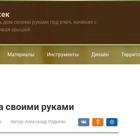
жек
ть дом своими руками под ключ, начиная с
чивая крышей
Материалы
Инструменты
Дизайн
Террит
а своими руками
н
Автор:
Александр Редькин