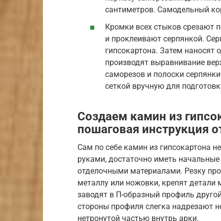
сантиметров. Самодельный ко
Кромки всех стыков срезают по
и проклеивают серпянкой. Сер
гипсокартона. Затем наносят 
производят выравнивание вер
саморезов и полоски серпянк
сеткой вручную для подготовк
Создаем камин из гипсо
пошаговая инструкция о
Сам по себе камин из гипсокартона н
руками, достаточно иметь начальные
отделочными материалами. Резку пр
металлу или ножовки, крепят детали 
заводят в П-образный профиль другой
стороны профиля слегка надрезают н
нетронутой частью внутрь арки.