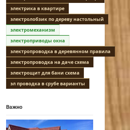
электрика в квартире
электролобзик по дереву настольный
электромеханизм
электроприводы окна
электропроводка в деревянном правила
электропроводка на даче схема
электрощит для бани схема
эл проводка в срубе варианты
Важно