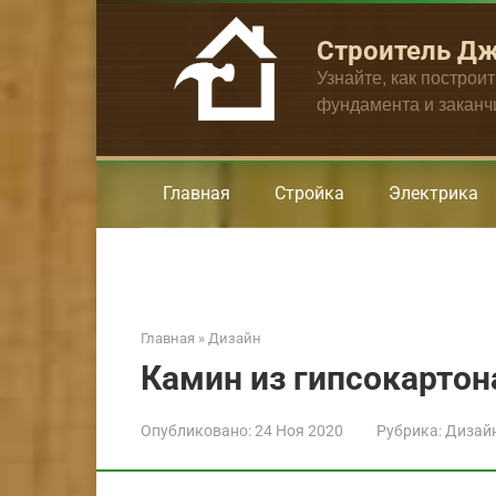
Перейти
к
Строитель Д
контенту
Узнайте, как построи
фундамента и закан
Главная
Стройка
Электрика
Главная
»
Дизайн
Камин из гипсокартон
Опубликовано:
24 Ноя 2020
Рубрика:
Дизай