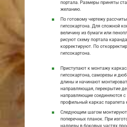
портала. Размеры приняты ста
желанию.
По готовому чертежу рассчиты
гипсокартона. Для сложной к
величину из бумаги или пенопл
рисуют схему портала каранд
корректируют. По откорректи
гипсокартона.
Приступают к монтажу каркаса
гипсокартона, саморезы и дюб
длины и начинают монтировать
направляющая, перекрытие де
направляющие соединяются с 
профильный каркас парапета н
Следующим шагом монтируют к
поперечных планок. При изгот
надрезы в боковых частях проф