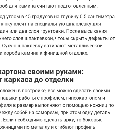
роб для камина считают подготовленным.
д углом в 45 градусов на глубину 0.5 сантиметра
пянку клеят на специальную шпаклевку для
один или два слоя грунтовки. После высыхания
хнего слоя шпаклевкой, чтобы скрыть дефекты от
и. Сухую шпаклевку затирают металлической
и короба камина к финишной отделке.
картона своими руками:
т каркаса до отделки
есложен в постройке, все можно сделать своими
 навыки работы с профилем, гипсокартоном и
офиля в размер выполняют с помощью ножниц по
между собой на саморезы, при этом одну деталь
. Если необходимо сделать арку, то боковые
ожницами по металлу и сгибают профиль