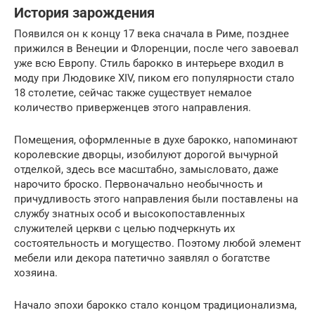
История зарождения
Появился он к концу 17 века сначала в Риме, позднее
прижился в Венеции и Флоренции, после чего завоевал
уже всю Европу. Стиль барокко в интерьере входил в
моду при Людовике ХIV, пиком его популярности стало
18 столетие, сейчас также существует немалое
количество приверженцев этого направления.
Помещения, оформленные в духе барокко, напоминают
королевские дворцы, изобилуют дорогой вычурной
отделкой, здесь все масштабно, замысловато, даже
нарочито броско. Первоначально необычность и
причудливость этого направления были поставлены на
службу знатных особ и высокопоставленных
служителей церкви с целью подчеркнуть их
состоятельность и могущество. Поэтому любой элемент
мебели или декора патетично заявлял о богатстве
хозяина.
Начало эпохи барокко стало концом традиционализма,