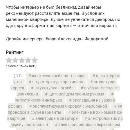
Чтобы интерьер не был безликим, дизайнеры
рекомендуют расставлять акценты. В условиях
маленькой квартиры лучше не увлекаться декором, но
одна крупноформатная картина — отличный вариант.
Дизайн интерьера: бюро Александры Федоровой
Рейтинг
( Пока оценок нет )
0
шпатлевка осб плит на сдир
штукатурим
угол
штукатурка декоративная
штукатурка
короед
штукатурка погреба
шуба на фасаде из
шпаклевки
щитовой дом своими руками
эклектический интерьер
экспедиция на уазах в
африку
эксплуатируемая кровля с мембраной
эл
проводка в срубе варианты
электрика в 2х комнатной
квартире
электрика в квартире
электролобзик по
дереву настольный
электропроводка в деревянном