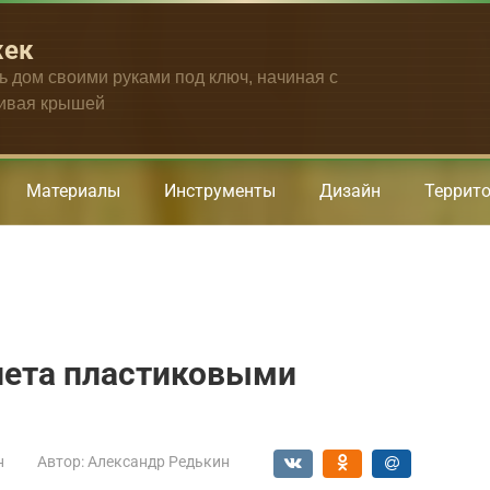
жек
ть дом своими руками под ключ, начиная с
чивая крышей
Материалы
Инструменты
Дизайн
Террит
лета пластиковыми
н
Автор:
Александр Редькин