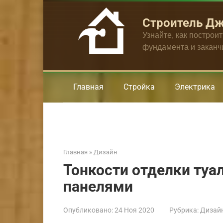
Перейти
к
Строитель Д
контенту
Узнайте, как построи
фундамента и закан
Главная
Стройка
Электрика
Главная
»
Дизайн
Тонкости отделки туа
панелями
Опубликовано:
24 Ноя 2020
Рубрика:
Дизай