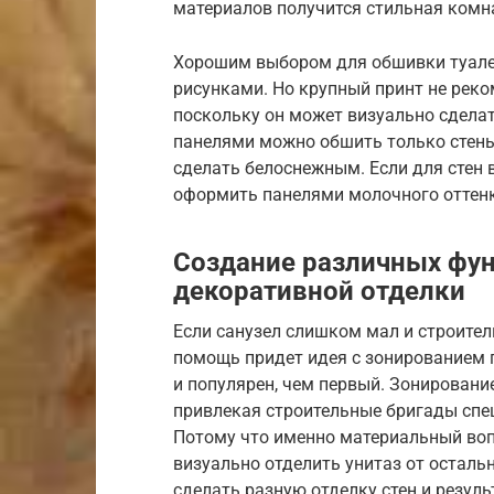
материалов получится стильная комн
Хорошим выбором для обшивки туалета
рисунками. Но крупный принт не рек
поскольку он может визуально сдела
панелями можно обшить только стены.
сделать белоснежным. Если для стен 
оформить панелями молочного оттенк
Создание различных фу
декоративной отделки
Если санузел слишком мал и строител
помощь придет идея с зонированием 
и популярен, чем первый. Зонировани
привлекая строительные бригады спец
Потому что именно материальный воп
визуально отделить унитаз от остал
сделать разную отделку стен и резуль