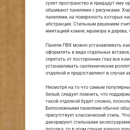
сузят пространство и придадут ему о
обшивают панелями с рисунками. Хор
панелями, на поверхность которых н
абстракция. Стильным решением счит
имитацией камня, мрамора и дерева, 
Панели ПВХ можно устанавливать как
оформлять в виде отдельных вставок,
спрятать от посторонних глаз все ко
устанавливать сантехнические ролле
отделкой и предоставляют в случае а
Несмотря на то что самым популярны
белый, следует помнить, что поддерж
такой отделкой будет сложно, поскол
Белоснежными панелями обычно обшив
присутствует классический стиль. Чт
декорируют стильными аксессуарами,
потолка, то в этом случае хорошо по