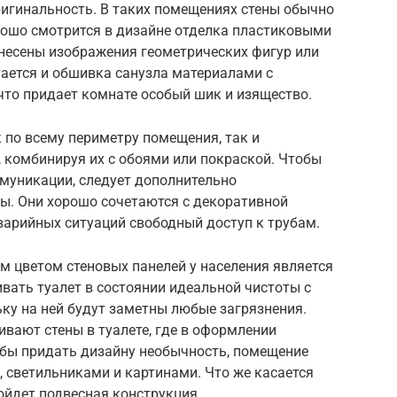
ригинальность. В таких помещениях стены обычно
ошо смотрится в дизайне отделка пластиковыми
анесены изображения геометрических фигур или
ается и обшивка санузла материалами с
что придает комнате особый шик и изящество.
 по всему периметру помещения, так и
 комбинируя их с обоями или покраской. Чтобы
ммуникации, следует дополнительно
ты. Они хорошо сочетаются с декоративной
варийных ситуаций свободный доступ к трубам.
м цветом стеновых панелей у населения является
ивать туалет в состоянии идеальной чистоты с
ьку на ней будут заметны любые загрязнения.
ают стены в туалете, где в оформлении
обы придать дизайну необычность, помещение
 светильниками и картинами. Что же касается
дойдет подвесная конструкция.