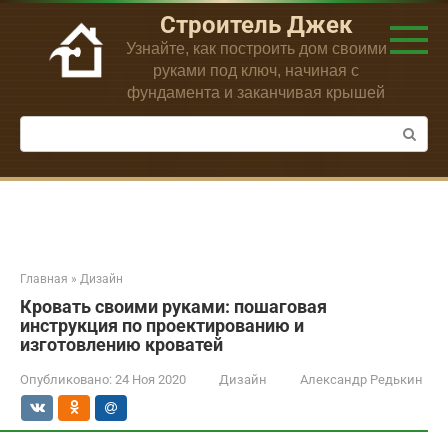
Перейти
Строитель Джек
к
Узнайте, как построить дом своими
контенту
руками под ключ, начиная с
фундамента и заканчивая крышей
Поиск:
Главная
»
Дизайн
Кровать своими руками: пошаговая
инструкция по проектированию и
изготовлению кроватей
Опубликовано:
24 Ноя 2020
Дизайн
Александр Редькин