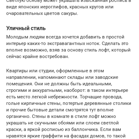
Светлую основу может украшать изысканная роспись в
виде японских иероглифов, красных кругов или
очаровательных цветов сакуры.
Уличный стиль
Молодым людям всегда хочется добавить в простой
интерьер каких-то экстравагантных ноток. Сделать это
вполне возможно, взяв за основу стиль лофт, который
сейчас крайне востребован.
Квартиры или студии, оформленные в этом
направлении, напоминают склады или заводские
помещения. Они не должны быть идеальными,
строгими и аккуратными, наоборот: в таком интерьере
есть место легкой небрежности. Торчащие провода,
голые кирпичные стены, потертые деревянные столики
и прочие бытовые детали смотрятся тут вполне
органично. Стены в комнате в стиле лофт можно
украшать не скучными обоями или слоем светлой
краски, а яркой росписью из баллончика. Если вам
нравятся яркие граффити на фасадах домов, то такой