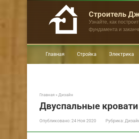
Перейти
к
Строитель Д
контенту
Узнайте, как построи
фундамента и закан
Главная
Стройка
Электрика
Главная
»
Дизайн
Двуспальные кровати
Опубликовано:
24 Ноя 2020
Рубрика:
Дизай