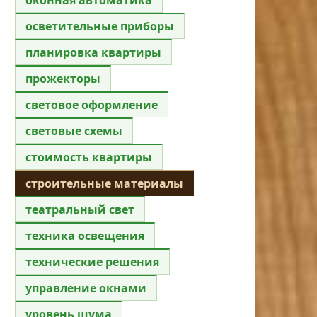
осветительные приборы
планировка квартиры
прожекторы
световое оформление
световые схемы
стоимость квартиры
строительные материалы
театральный свет
техника освещения
технические решения
управление окнами
уровень шума