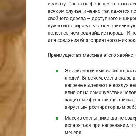
красоту. Сосна на фоне всего этого а
всяком случае, именно так кажется п
хвойного дерева – доступного и широ
нужно игнорировать столь привычную
полезнее, чем редчайшие породы. И п
для создания благоприятного микрок
Преимущества массива этого хвойног
Это экологичный вариант, ко
людей. Впрочем, сосна оказыв
нагреве выделяют в воздух в
влияют на самочувствие чело
защитные функции организма,
вирусным респираторным забо
Массив сосны никогда не соде
испаряться при нагревании, ч
мебели.