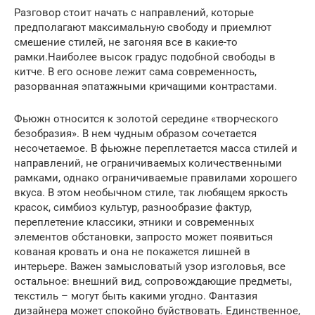
Разговор стоит начать с направлений, которые
предполагают максимальную свободу и приемлют
смешение стилей, не загоняя все в какие-то
рамки.Наиболее высок градус подобной свободы в
китче. В его основе лежит сама современность,
разорванная эпатажными кричащими контрастами.
Фьюжн относится к золотой середине «творческого
безобразия». В нем чудным образом сочетается
несочетаемое. В фьюжне переплетается масса стилей и
направлений, не ограничиваемых количественными
рамками, однако ограничиваемые правилами хорошего
вкуса. В этом необычном стиле, так любящем яркость
красок, симбиоз культур, разнообразие фактур,
переплетение классики, этники и современных
элементов обстановки, запросто может появиться
кованая кровать и она не покажется лишней в
интерьере. Важен замысловатый узор изголовья, все
остальное: внешний вид, сопровождающие предметы,
текстиль – могут быть какими угодно. Фантазия
дизайнера может спокойно буйствовать. Единственное,