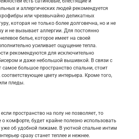
ежностей есть сатиновые, блестящие и
ельных и аллергических людей рекомендуется
икрофибры или чрезвычайно деликатных
ру, которая не только более долговечна, но и не
у и не вызывает аллергии. Для постоянно
левое белье, которое имеет на своей
ополнительно усиливает ощущение тепла.
сти рекомендуются для исключительно
бисером и даже небольшой вышивкой. В связи с
т самое большое пространство спальни, стоит
 соответствующее цвету интерьера. Кроме того,
или пледы.
 если пространство на полу не позволяет, то
е о комфорте, будет крайне полезно использовать
я уже об удобной пижаме. В уютной спальне интим
нтерьер сразу станет теплее и нежнее.