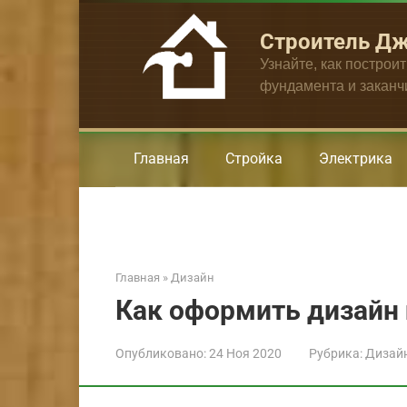
Перейти
к
Строитель Д
контенту
Узнайте, как построи
фундамента и закан
Главная
Стройка
Электрика
Главная
»
Дизайн
Как оформить дизайн 
Опубликовано:
24 Ноя 2020
Рубрика:
Дизай