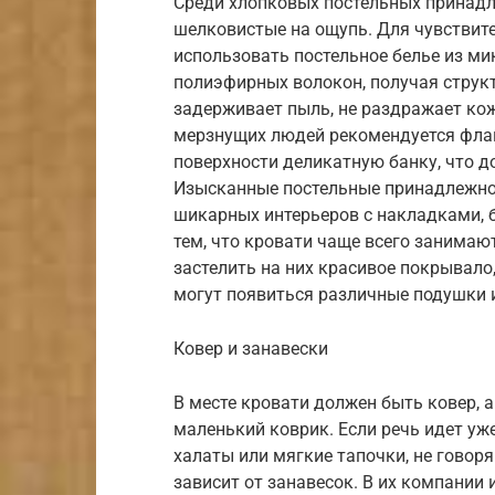
Среди хлопковых постельных принадл
шелковистые на ощупь. Для чувствит
использовать постельное белье из м
полиэфирных волокон, получая структу
задерживает пыль, не раздражает кож
мерзнущих людей рекомендуется флане
поверхности деликатную банку, что д
Изысканные постельные принадлежно
шикарных интерьеров с накладками, 
тем, что кровати чаще всего занимаю
застелить на них красивое покрывало,
могут появиться различные подушки 
Ковер и занавески
В месте кровати должен быть ковер, а
маленький коврик. Если речь идет уж
халаты или мягкие тапочки, не говор
зависит от занавесок. В их компании и