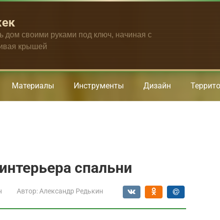
жек
ть дом своими руками под ключ, начиная с
чивая крышей
Материалы
Инструменты
Дизайн
Террит
интерьера спальни
н
Автор:
Александр Редькин