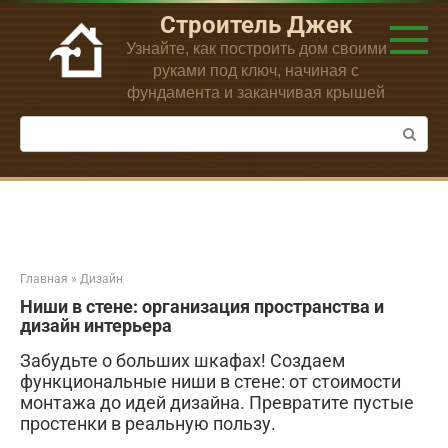
Перейти
Строитель Джек
к
Узнайте, как построить дом своими
контенту
руками под ключ, начиная с
фундамента и заканчивая крышей
Поиск:
Главная
»
Дизайн
Ниши в стене: организация пространства и
дизайн интерьера
Забудьте о больших шкафах! Создаем
функциональные ниши в стене: от стоимости
монтажа до идей дизайна. Превратите пустые
простенки в реальную пользу.