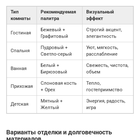
Тип
Рекомендуемая
Визуальный
комнаты
палитра
эффект
Бежевый +
Строгий акцент,
Гостиная
Графитовый
элегантность
Пудровый +
Уют, мягкость,
Спальня
Светло-серый
расслабление
Белый +
Свежесть, чистота,
Ванная
Бирюзовый
объем
Слоновая кость
Тепло,
Прихожая
+ Орех
гостеприимство
Мятный +
Энергия, радость,
Детская
Желтый
игра
Варианты отделки и долговечность
материалов