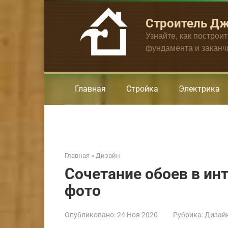
Перейти
к
Строитель Д
контенту
Узнайте, как построи
фундамента и закан
Главная
Стройка
Электрика
Главная
»
Дизайн
Сочетание обоев в инт
фото
Опубликовано:
24 Ноя 2020
Рубрика:
Дизай