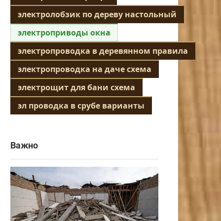
электролобзик по дереву настольный
электроприводы окна
электропроводка в деревянном правила
электропроводка на даче схема
электрощит для бани схема
эл проводка в срубе варианты
Важно