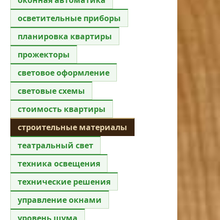
осветительные приборы
планировка квартиры
прожекторы
световое оформление
световые схемы
стоимость квартиры
строительные материалы
театральный свет
техника освещения
технические решения
управление окнами
уровень шума