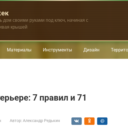
жек
ть дом своими руками под ключ, начиная с
чивая крышей
Материалы
Инструменты
Дизайн
Террит
ерьере: 7 правил и 71
н
Автор:
Александр Редькин