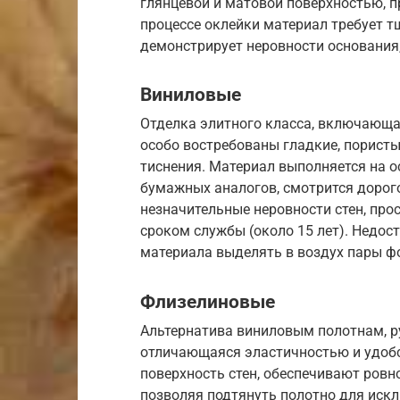
глянцевой и матовой поверхностью, п
процессе оклейки материал требует т
демонстрирует неровности основания,
Виниловые
Отделка элитного класса, включающа
особо востребованы гладкие, порист
тиснения. Материал выполняется на о
бумажных аналогов, смотрится дорого
незначительные неровности стен, про
сроком службы (около 15 лет). Недос
материала выделять в воздух пары ф
Флизелиновые
Альтернатива виниловым полотнам, р
отличающаяся эластичностью и удобс
поверхность стен, обеспечивают ровн
позволяя подтянуть полотно для иск