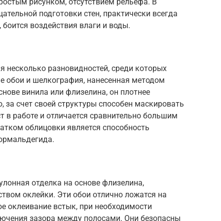
ростым рисунком, отсутствием рельефа. В
щательной подготовки стен, практически всегда
 боится воздействия влаги и воды.
я несколько разновидностей, среди которых
ые обои и шелкография, нанесенная методом
снове винила или флизелина, он плотнее
, за счет своей структуры способен маскировать
ст в работе и отличается сравнительно большим
татком облицовки является способность
ормальдегида.
улонная отделка на основе флизелина,
твом оклейки. Эти обои отлично ложатся на
ое оклеивание встык, при необходимости
лючения зазора между полосами. Они безопасны