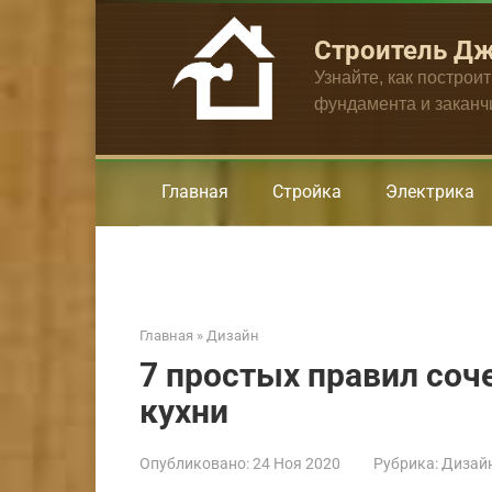
Перейти
к
Строитель Д
контенту
Узнайте, как построи
фундамента и закан
Главная
Стройка
Электрика
Главная
»
Дизайн
7 простых правил соч
кухни
Опубликовано:
24 Ноя 2020
Рубрика:
Дизай