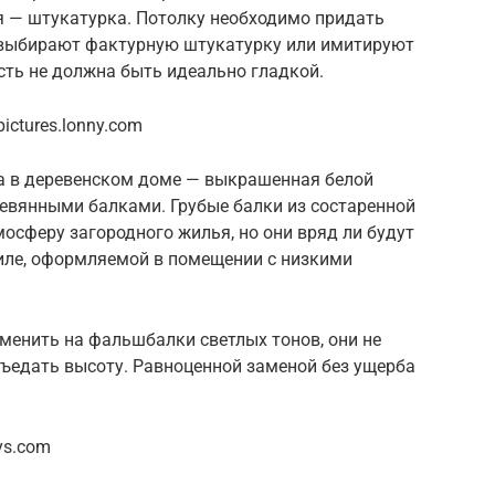
я — штукатурка. Потолку необходимо придать
 выбирают фактурную штукатурку или имитируют
сть не должна быть идеально гладкой.
ctures.lonny.com
а в деревенском доме — выкрашенная белой
ревянными балками. Грубые балки из состаренной
осферу загородного жилья, но они вряд ли будут
тиле, оформляемой в помещении с низкими
менить на фальшбалки светлых тонов, они не
 съедать высоту. Равноценной заменой без ущерба
ys.com