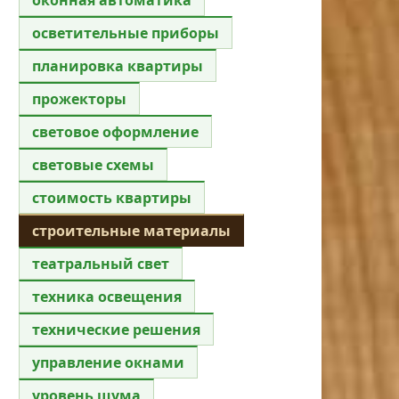
осветительные приборы
планировка квартиры
прожекторы
световое оформление
световые схемы
стоимость квартиры
строительные материалы
театральный свет
техника освещения
технические решения
управление окнами
уровень шума