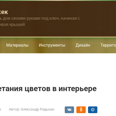
жек
ть дом своими руками под ключ, начиная с
чивая крышей
Материалы
Инструменты
Дизайн
Террит
етания цветов в интерьере
н
Автор:
Александр Редькин