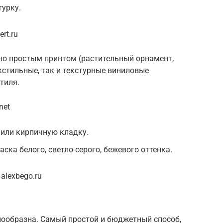
турку.
rt.ru
о простым принтом (растительный орнамент,
кстильные, так и текстурные виниловые
тиля.
net
или кирпичную кладку.
ска белого, светло-серого, бежевого оттенка.
alexbego.ru
нообразна. Самый простой и бюджетный способ,