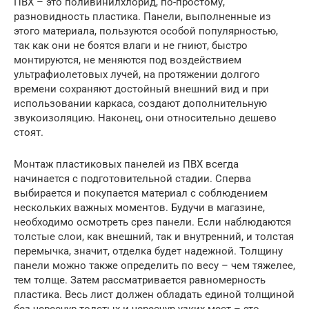
ПВХ – это поливинилхлорид, по-простому,
разновидность пластика. Панели, выполненные из
этого материала, пользуются особой популярностью,
так как они не боятся влаги и не гниют, быстро
монтируются, не меняются под воздействием
ультрафиолетовых лучей, на протяжении долгого
времени сохраняют достойный внешний вид и при
использовании каркаса, создают дополнительную
звукоизоляцию. Наконец, они относительно дешево
стоят.
Монтаж пластиковых панелей из ПВХ всегда
начинается с подготовительной стадии. Сперва
выбирается и покупается материал с соблюдением
нескольких важных моментов. Будучи в магазине,
необходимо осмотреть срез панели. Если наблюдаются
толстые слои, как внешний, так и внутренний, и толстая
перемычка, значит, отделка будет надежной. Толщину
панели можно также определить по весу – чем тяжелее,
тем толще. Затем рассматривается равномерность
пластика. Весь лист должен обладать единой толщиной
без чересчур толстых и чересчур узких мест – это