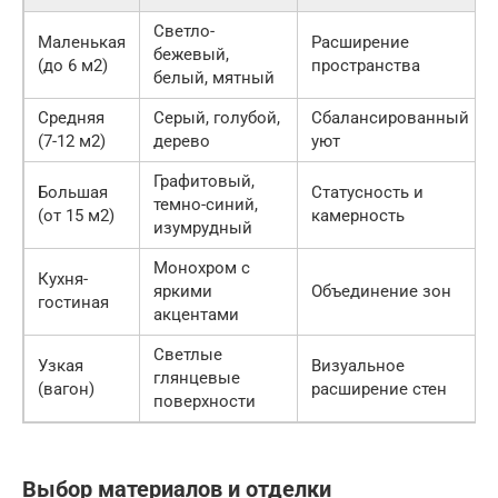
Светло-
Маленькая
Расширение
бежевый,
(до 6 м2)
пространства
белый, мятный
Средняя
Серый, голубой,
Сбалансированный
(7-12 м2)
дерево
уют
Графитовый,
Большая
Статусность и
темно-синий,
(от 15 м2)
камерность
изумрудный
Монохром с
Кухня-
яркими
Объединение зон
гостиная
акцентами
Светлые
Узкая
Визуальное
глянцевые
(вагон)
расширение стен
поверхности
Выбор материалов и отделки