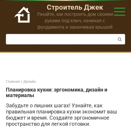
Перейти
Строитель Джек
к
Узнайте, как построить дом своими
контенту
руками под ключ, начиная с
фундамента и заканчивая крышей
Поиск:
Главная
»
Дизайн
Планировка кухни: эргономика, дизайн и
материалы
Забудьте о лишних шагах! Узнайте, как
правильная планировка кухни экономит ваш
бюджет и время. Создайте эргономичное
пространство для легкой готовки.