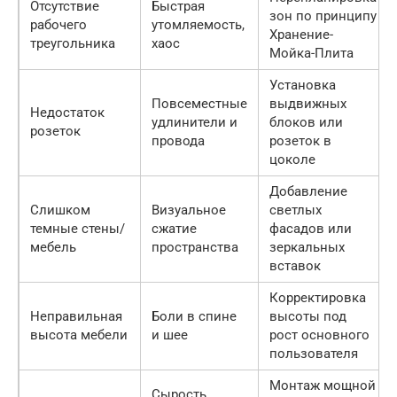
Отсутствие
Быстрая
зон по принципу
рабочего
утомляемость,
Хранение-
треугольника
хаос
Мойка-Плита
Установка
Повсеместные
выдвижных
Недостаток
удлинители и
блоков или
розеток
провода
розеток в
цоколе
Добавление
Слишком
Визуальное
светлых
темные стены/
сжатие
фасадов или
мебель
пространства
зеркальных
вставок
Корректировка
Неправильная
Боли в спине
высоты под
высота мебели
и шее
рост основного
пользователя
Монтаж мощной
Сырость,