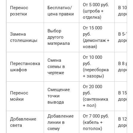
От 5 000 руб.
Перенос
Бесплатно/
В 10-20
(штроба +
розетки
цена правки
дорож
отделка)
От 15 000
Выбор
Замена
руб.
В 5-10 
другого
столешницы
(демонтаж +
дорож
материала
новая)
От 10 000
Смена
Перестановка
руб.
В 8 раз
схемы в
шкафов
(пересборка
дорож
чертеже
+ зазоры)
От 20 000
Смещение
Перенос
руб.
В 15 ра
точки
мойки
(сантехника
дорож
вывода
+ пол)
Добавление
От 7 000 руб.
Добавление
В 12 ра
линии в
(кабель +
света
дорож
схему
потолок)