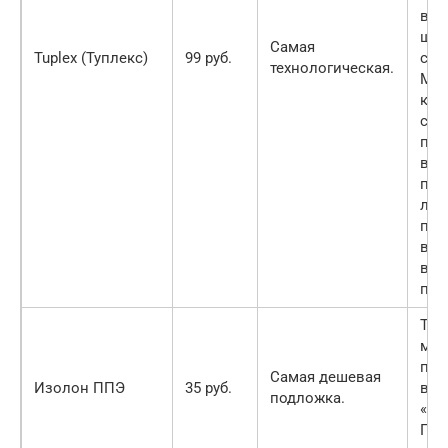
вла
шум
Самая
Tuplex (Туплекс)
99 руб.
сво
технологическая.
Мем
кон
сло
поз
вен
про
лам
про
вов
выв
пли
Теп
мел
под
Самая дешевая
Изолон ППЭ
35 руб.
всп
подложка.
«сш
Пре