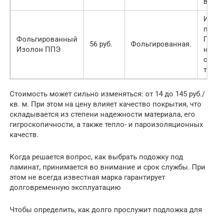
все
Изо
под
Фольгированный
ППЭ
56 руб.
Фольгированная.
Изолон ППЭ
на 
сло
тол
Стоимость может сильно изменяться: от 14 до 145 руб./
кв. м. При этом на цену влияет качество покрытия, что
складывается из степени надежности материала, его
гигроскопичности, а также тепло- и пароизоляционных
качеств.
Когда решается вопрос, как выбрать подожку под
ламинат, принимается во внимание и срок службы. При
этом не всегда известная марка гарантирует
долговременную эксплуатацию
Чтобы определить, как долго прослужит подложка для