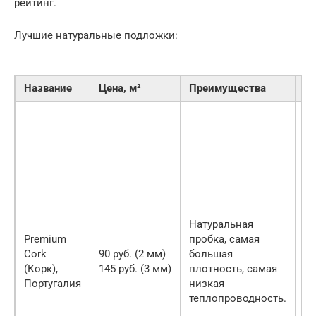
рейтинг.
Лучшие натуральные подложки:
Название
Цена, м²
Преимущества
О
М
«т
из
ко
де
б
ус
д
Натуральная
шу
Premium
пробка, самая
в
Cork
90 руб. (2 мм)
большая
о
(Корк),
145 руб. (3 мм)
плотность, самая
т
Португалия
низкая
ка
теплопроводность.
Ук