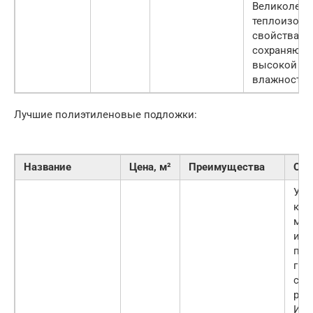
Великолеп
теплоизол
свойства,
сохраняющи
высокой
влажности.
Лучшие полиэтиленовые подложки:
Название
Цена, м²
Преимущества
Опи
Уль
ком
мат
из
пен
гра
сло
раз
Име