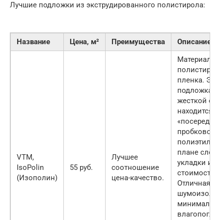
Лучшие подложки из экструдированного полистирола:
Название
Цена, м²
Преимущества
Описание
Материал —
полистирол
пленка. Эта
подложка X
жесткой стр
находится
«посередин
пробковой 
полиэтилен
плане слож
VTM,
Лучшее
укладки и
IsoPolin
55 руб.
соотношение
стоимости.
(Изополин)
цена-качество.
Отличная
шумоизоляц
минимальн
влагопогло