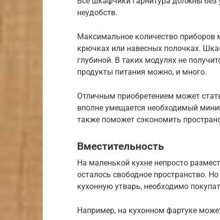
Все шкафчики гарнитура должны без у
неудобств.
Максимальное количество приборов м
крючках или навесных полочках. Шка
глубиной. В таких модулях не получит
продукты питания можно, и много.
Отличным приобретением может стать 
вполне умещается необходимый мини
также поможет сэкономить простран
Вместительность
На маленькой кухне непросто размес
осталось свободное пространство. Но 
кухонную утварь, необходимо покупа
Например, на кухонном фартуке може