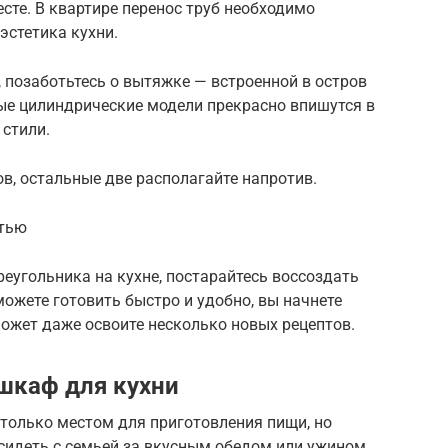
те. В квартире перенос труб необходимо
эстетика кухни.
, позаботьтесь о вытяжке — встроенной в остров
ые цилиндрические модели прекрасно впишутся в
 стили.
ов, остальные две располагайте напротив.
стью
реугольника на кухне, постарайтесь воссоздать
можете готовить быстро и удобно, вы начнете
может даже освоите несколько новых рецептов.
шкаф для кухни
 только местом для приготовления пищи, но
сидеть с семьей за вкусным обедом или ужином,