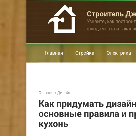
Перейти
к
Строитель Д
контенту
Узнайте, как построи
фундамента и закан
Главная
Стройка
Электрика
Главная
»
Дизайн
Как придумать дизайн
основные правила и 
кухонь