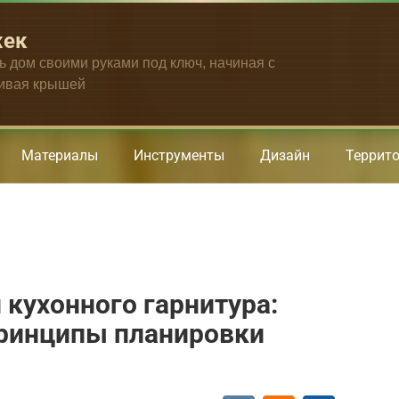
жек
ть дом своими руками под ключ, начиная с
чивая крышей
Материалы
Инструменты
Дизайн
Террит
 кухонного гарнитура:
принципы планировки