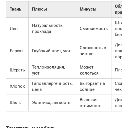
Облас
Ткань
Плюсы
Минусы
приме
Шторы
Натуральность,
Лен
Сминаемость
посте
прохлада
белье
Дива
Сложность в
Бархат
Глубокий цвет, уют
подуш
чистке
порть
Теплоизоляция,
Может
Шерсть
Пледы
уют
колоться
Гипоаллергенность,
Выгорает на
Скатер
Хлопок
цена
солнце
чехлы
Высокая
Декор
Шелк
Эстетика, легкость
стоимость
панно