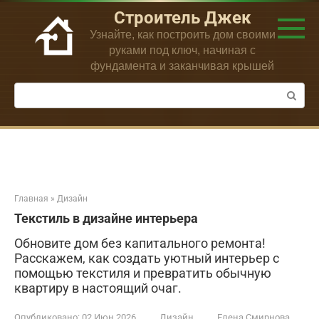
Перейти
Строитель Джек
к
Узнайте, как построить дом своими
контенту
руками под ключ, начиная с
фундамента и заканчивая крышей
Поиск:
Главная
»
Дизайн
Текстиль в дизайне интерьера
Обновите дом без капитального ремонта!
Расскажем, как создать уютный интерьер с
помощью текстиля и превратить обычную
квартиру в настоящий очаг.
Опубликовано:
02 Июн 2026
Дизайн
Елена Смирнова