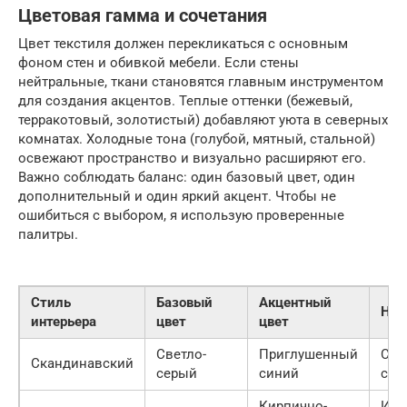
Цветовая гамма и сочетания
Цвет текстиля должен перекликаться с основным
фоном стен и обивкой мебели. Если стены
нейтральные, ткани становятся главным инструментом
для создания акцентов. Теплые оттенки (бежевый,
терракотовый, золотистый) добавляют уюта в северных
комнатах. Холодные тона (голубой, мятный, стальной)
освежают пространство и визуально расширяют его.
Важно соблюдать баланс: один базовый цвет, один
дополнительный и один яркий акцент. Чтобы не
ошибиться с выбором, я использую проверенные
палитры.
Стиль
Базовый
Акцентный
Нас
интерьера
цвет
цвет
Светло-
Приглушенный
Спо
Скандинавский
серый
синий
све
Кирпично-
Инд