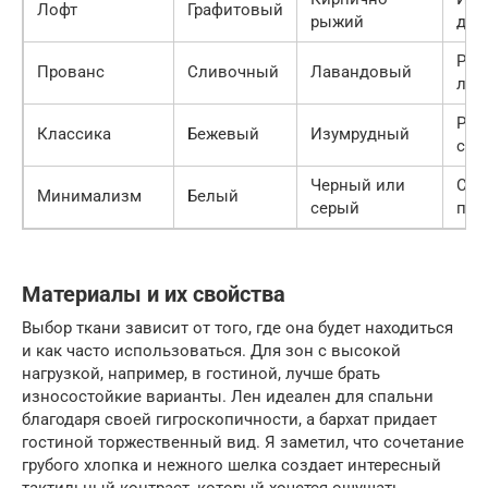
Лофт
Графитовый
рыжий
дра
Ром
Прованс
Сливочный
Лавандовый
лег
Рос
Классика
Бежевый
Изумрудный
ста
Черный или
Стр
Минимализм
Белый
серый
пор
Материалы и их свойства
Выбор ткани зависит от того, где она будет находиться
и как часто использоваться. Для зон с высокой
нагрузкой, например, в гостиной, лучше брать
износостойкие варианты. Лен идеален для спальни
благодаря своей гигроскопичности, а бархат придает
гостиной торжественный вид. Я заметил, что сочетание
грубого хлопка и нежного шелка создает интересный
тактильный контраст, который хочется ощущать.