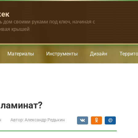
жек
ть дом своими руками под ключ, начиная с
чивая крышей
Материалы
Инструменты
Дизайн
Террит
 ламинат?
н
Автор:
Александр Редькин