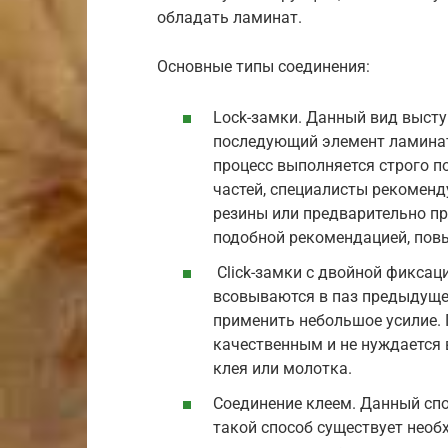
обладать ламинат.
Основные типы соединения:
Lock-замки. Данный вид выст
последующий элемент ламинат
процесс выполняется строго п
частей, специалисты рекоменд
резины или предварительно п
подобной рекомендацией, пов
Click-замки с двойной фиксац
всовываются в паз предыдущег
применить небольшое усилие. 
качественным и не нуждается
клея или молотка.
Соединение клеем. Данный спос
такой способ существует необ