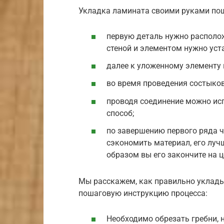
Укладка ламината своими руками пош
первую деталь нужно расположи
стеной и элементом нужно уст
далее к уложенному элементу 
во время проведения состыковк
проводя соединение можно ис
способ;
по завершению первого ряда ча
сэкономить материал, его луч
образом вы его закончите на 
Мы расскажем, как правильно уклад
пошаговую инструкцию процесса:
Необходимо обрезать гребни, н