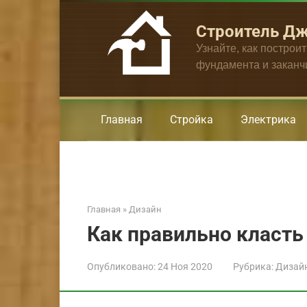
Перейти
к
Строитель Д
контенту
Узнайте, как построи
фундамента и закан
Главная
Стройка
Электрика
Главная
»
Дизайн
Как правильно класть
Опубликовано:
24 Ноя 2020
Рубрика:
Дизай