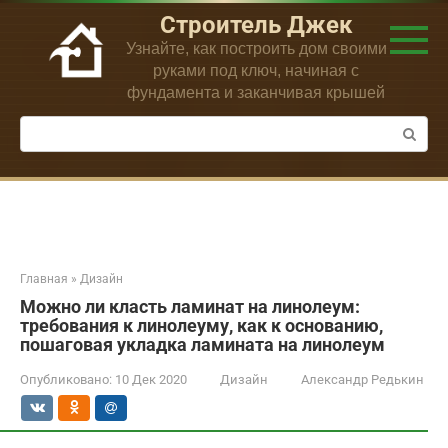
Перейти
Строитель Джек
к
Узнайте, как построить дом своими
контенту
руками под ключ, начиная с
фундамента и заканчивая крышей
Поиск:
Главная
»
Дизайн
Можно ли класть ламинат на линолеум:
требования к линолеуму, как к основанию,
пошаговая укладка ламината на линолеум
Опубликовано:
10 Дек 2020
Дизайн
Александр Редькин