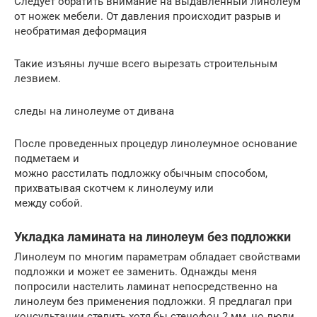
Следует обратить внимание на выдавленный линолеум
от ножек мебели. От давления происходит разрыв и
необратимая деформация
Такие изъяны лучше всего вырезать строительным
лезвием.
следы на линолеуме от дивана
После проведенных процедур линолеумное основание
подметаем и
можно расстилать подложку обычным способом,
прихватывая скотчем к линолеуму или
между собой.
Укладка ламината на линолеум без подложки
Линолеум по многим параметрам обладает свойствами
подложки и может ее заменить. Однажды меня
попросили настелить ламинат непосредственно на
линолеум без применения подложки. Я предлагал при
консультации стелить хотя бы стенофон 2 мм, но люди