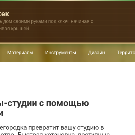
жек
ть дом своими руками под ключ, начиная с
чивая крышей
Материалы
Инструменты
Дизайн
Террит
ы-студии с помощью
и
регородка превратит вашу студию в
тво. Быстрая установка, доступные