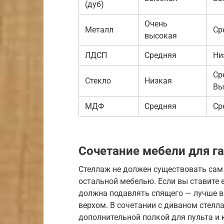
(дуб)
Очень
Металл
Ср
высокая
ЛДСП
Средняя
Ни
Ср
Стекло
Низкая
Вы
МДФ
Средняя
Ср
Сочетание мебели для г
Стеллаж не должен существовать сам 
остальной мебелью. Если вы ставите 
должна подавлять спящего — лучше в
верхом. В сочетании с диваном стелл
дополнительной полкой для пульта и 