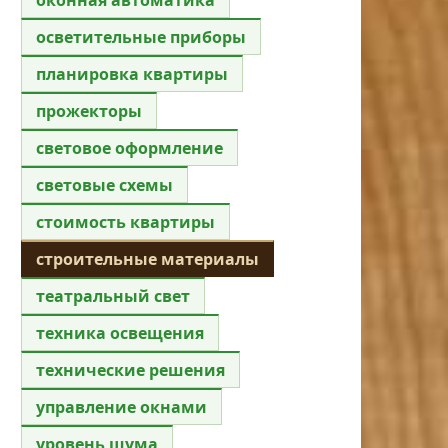
осветительные приборы
планировка квартиры
прожекторы
световое оформление
световые схемы
стоимость квартиры
строительные материалы
театральный свет
техника освещения
технические решения
управление окнами
уровень шума