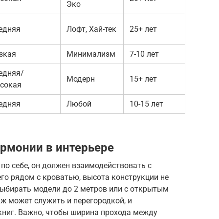
Эко
едняя
Лофт, Хай-тек
25+ лет
зкая
Минимализм
7-10 лет
едняя/
Модерн
15+ лет
сокая
едняя
Любой
10-15 лет
армонии в интерьере
по себе, он должен взаимодействовать с
его рядом с кроватью, высота конструкции не
ыбирать модели до 2 метров или с открытым
аж может служить и перегородкой, и
книг. Важно, чтобы ширина прохода между