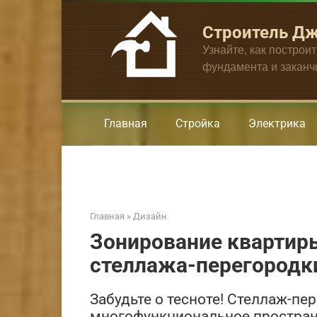
Перейти
к
Строитель Д
контенту
Узнайте, как построи
фундамента и закан
Главная
Стройка
Электрика
Главная
»
Дизайн
Зонирование квартир
стеллажа-перегородк
Забудьте о тесноте! Стеллаж-пе
многофункциональное пространс