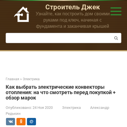
Перейти
Строитель Джек
к
Узнайте, как построить дом своими
контенту
руками под ключ, начиная с
фундамента и заканчивая крышей
Поиск:
Главная
»
Электрика
Как выбрать электрические конвекторы
отопления: на что смотреть перед покупкой +
обзор марок
Опубликовано:
24 Ноя 2020
Электрика
Александр
Редькин