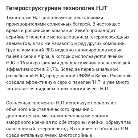
Гетероструктурная технология HJT
Технология HJT используется несколькими
производителями солнечных батарей. В настоящее
время и российская компания Хевел производит
серийные панели с использованием гетеропереходных
элементов, а так же Panasonic и ряд других компаний.
Группа компаний REC недавно анонсировала новые
панели серии Alpha, в которых используются ячейки
HJC с 16 микро шинами для достижения впечатляющей
эффективности в 21,7%. Вслед за первоначальной
разработкой HJC, проделанной UNSW и Sanyo, Panasonic
создала эффективную серию панелей ‘HIT’ и уже много
лет является лидером в технологии ячеек HJT.
Солнечные элементы HJT используют основу из
обычного кристаллического кремния с
дополнительными тонкопленочными слоями
аморфного кремния по обе стороны ячейки, образуя так
называемый гетеропереход. В отличие от обычных P-N-
соединительных ячеек, многослойные