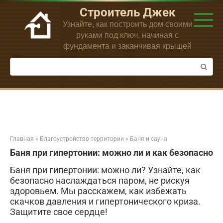
Перейти
Строитель Джек
к
Узнайте, как построить дом своими
контенту
руками под ключ, начиная с
фундамента и заканчивая крышей
Поиск:
Главная
»
Благоустройство территории
»
Баня и сауна
Баня при гипертонии: можно ли и как безопасно
Баня при гипертонии: можно ли? Узнайте, как
безопасно наслаждаться паром, не рискуя
здоровьем. Мы расскажем, как избежать
скачков давления и гипертонического криза.
Защитите свое сердце!