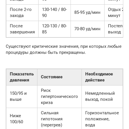
После 2-го
130-140 / 80-
Отдых 20
85-95 уд/мин
захода
90
минут
После
120-130 / 80-
Постепен
70-80 уд/мин
завершения
85
выход
Существуют критические значения, при которых любые
процедуры должны быть прекращены.
Показатель
Необходимое
Состояние
давления
действие
Риск
150/95 и
Немедленный
гипертонического
выше
выход, покой
криза
Сильная
Горизонтальное
Ниже
гипотония
положение,
100/60
(перегрев)
вода