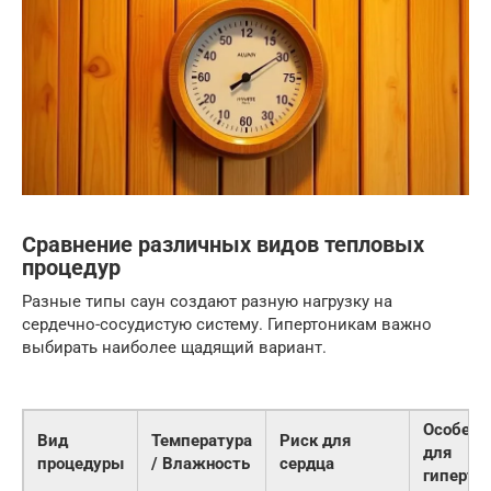
Сравнение различных видов тепловых
процедур
Разные типы саун создают разную нагрузку на
сердечно-сосудистую систему. Гипертоникам важно
выбирать наиболее щадящий вариант.
Особенн
Вид
Температура
Риск для
для
процедуры
/ Влажность
сердца
гиперто