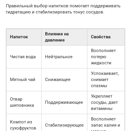
Правильный выбор напитков помогает поддерживать
гидратацию и стабилизировать тонус сосудов.
Влияние на
Напиток
Свойства
давление
Восполняет
Чистая вода
Нейтральное
потерю
жидкости
Успокаивает,
Мятный чай
Снижающее
снимает
спазмы
Укрепляет
Отвар
Поддерживающее
сосуды, дает
шиповника
витамины
Восполняет
Компот из
Стабилизирующее
запас калия и
сухофруктов