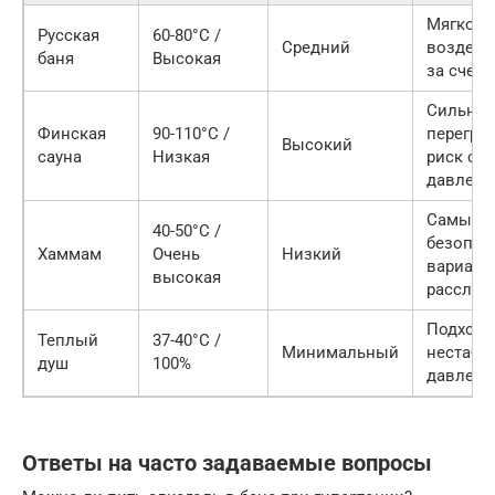
Мягкое
Русская
60-80°C /
Средний
воздейс
баня
Высокая
за счет 
Сильны
Финская
90-110°C /
перегрев
Высокий
сауна
Низкая
риск ск
давлени
Самый
40-50°C /
безопас
Хаммам
Очень
Низкий
вариант,
высокая
расслаб
Подходи
Теплый
37-40°C /
Минимальный
нестаби
душ
100%
давлени
Ответы на часто задаваемые вопросы