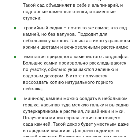
Такой сад объединяет в себе и альпинарий, и
подпорные каменные стенки, и каменные
ступени;
гравийный садик – почти то же самое, что сад
камней, но без валунов. Подходит для
небольших участков. Галька активно украшается
яркими цветами и вечнозелеными растениями;
имитация природного каменистого ландшафта.
Большие камни произвольно раскладываются
по участку, обильно украшаются зеленью и
садовым декором. В итоге получается
воссоздать копию натурального горного
пейзажа;
мини-сад камней можно создать в небольшом
горшке, насыпав туда мелкую гальку и высадив
суперкарликовые растения, лишайники и мхи.
Получается миниатюрная копия настоящего
сада камней. Такой декор будет уместным даже
в городской квартире. Для дачи подойдет и
другой вариант. В крупном натуральном камне