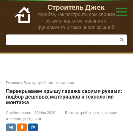
Перейти
Строитель Джек
к
Узнайте, как построить дом своими
контенту
руками под ключ, начиная с
фундамента и заканчивая крышей
Поиск:
Главная
»
Благоустройство территории
Перекрываем крышу гаража своими руками:
подбор дешевых материалов и технология
монтажа
Опубликовано:
24 Ноя 2020
Благоустройство территории
Александр Редькин