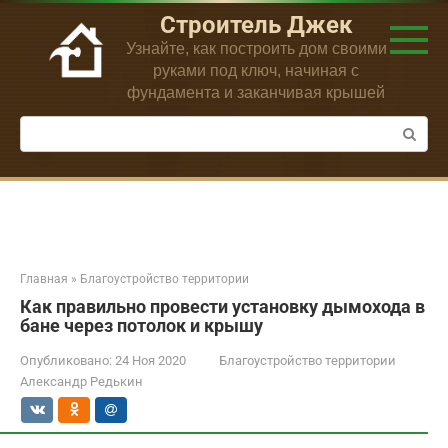
Перейти
Строитель Джек
к
Узнайте, как построить дом своими
контенту
руками под ключ, начиная с
фундамента и заканчивая крышей
Поиск:
Главная
»
Благоустройство территории
Как правильно провести установку дымохода в
бане через потолок и крышу
Опубликовано:
24 Ноя 2020
Благоустройство территории
Александр Редькин