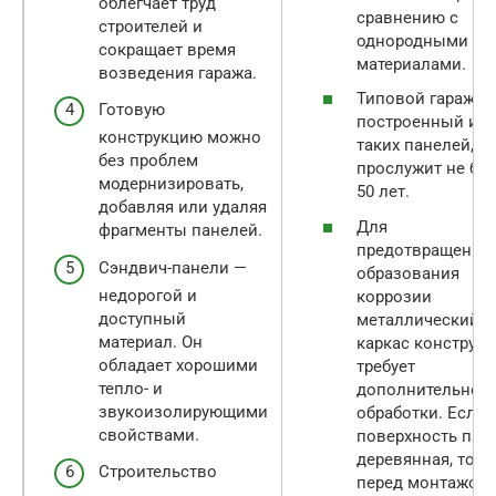
облегчает труд
сравнению с
строителей и
однородными
сокращает время
материалами.
возведения гаража.
Типовой гараж,
Готовую
построенный из
конструкцию можно
таких панелей,
без проблем
прослужит не бо
модернизировать,
50 лет.
добавляя или удаляя
Для
фрагменты панелей.
предотвращения
Сэндвич-панели —
образования
недорогой и
коррозии
доступный
металлический
материал. Он
каркас конструк
обладает хорошими
требует
тепло- и
дополнительной
звукоизолирующими
обработки. Если
свойствами.
поверхность пан
деревянная, то
Строительство
перед монтажом 