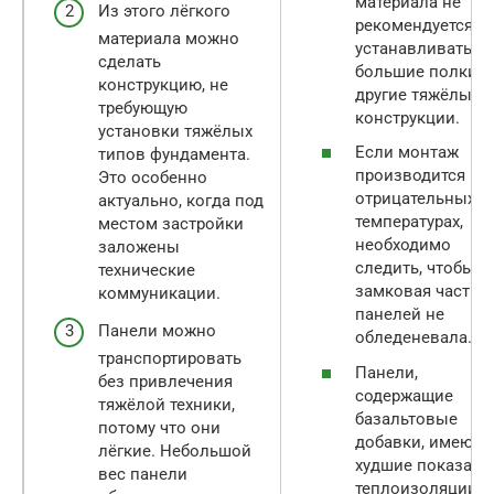
материала не
Из этого лёгкого
рекомендуется
материала можно
устанавливать
сделать
большие полки и
конструкцию, не
другие тяжёлые
требующую
конструкции.
установки тяжёлых
Если монтаж
типов фундамента.
производится пр
Это особенно
отрицательных
актуально, когда под
температурах,
местом застройки
необходимо
заложены
следить, чтобы
технические
замковая часть
коммуникации.
панелей не
Панели можно
обледеневала.
транспортировать
Панели,
без привлечения
содержащие
тяжёлой техники,
базальтовые
потому что они
добавки, имеют
лёгкие. Небольшой
худшие показате
вес панели
теплоизоляции п