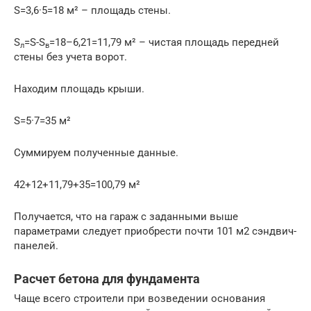
S=3,6·5=18 м² – площадь стены.
S
=S-S
=18–6,21=11,79 м² – чистая площадь передней
л
в
стены без учета ворот.
Находим площадь крыши.
S=5·7=35 м²
Суммируем полученные данные.
42+12+11,79+35=100,79 м²
Получается, что на гараж с заданными выше
параметрами следует приобрести почти 101 м2 сэндвич-
панелей.
Расчет бетона для фундамента
Чаще всего строители при возведении основания