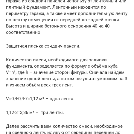
гаража из сэндвич-панелей используют ленточный или
плитный фундамент. Ленточный находится по
периметру гаража, а также имеет дополнительную ленту
по центру помещения от передней до задней стенки.
Высота и ширина бетонного основания 40 на 40
соответственно.
Защитная пленка сэндвич-панели.
Количество смеси, необходимого для заливки
фундамента, определяется по формуле объёма куба
V=h³, где h – значение сторон фигуры. Сначала найдем
значение одной ленты, а потом результат умножим на 3
и узнаем объём всех трех лент.
V=0,4·0,4·7=1,12 м³ – одна лента.
1,12·3=3,36 м³ – три ленты.
Далее рассчитываем количество смеси, необходимое
на среднюю ленту, идущую от середины передней до