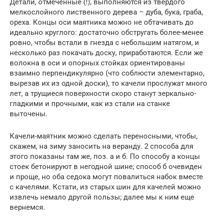
Детали, отмеченные (!), выполняются из твердого
мелкослойного лиственного дерева – дуба, бука, граба,
ореха. Концы оси маятника можно не обтачивать до
идеально круглого: достаточно обстругать более-менее
ровно, чтобы встали в гнезда с небольшим натягом, и
несколько раз покачать доску, приработаются. Если же
волокна в оси и опорных стойках ориентированы
взаимно перпендикулярно (что соблюсти элементарно,
вырезав их из одной доски), то качели прослужат много
лет, а трущиеся поверхности скоро станут зеркально-
гладкими и прочными, как из стали на станке
выточены.
Качели-маятник можно сделать переносными, чтобы,
скажем, на зиму заносить на веранду. 2 способа для
этого показаны там же, поз. а и б. По способу а концы
стоек бетонируют в негодной шине; способ б очевиден
и проще, но оба седока могут повалиться набок вместе
с качелями. Кстати, из старых шин для качелей можно
извлечь немало другой пользы; далее мы к ним еще
вернемся.