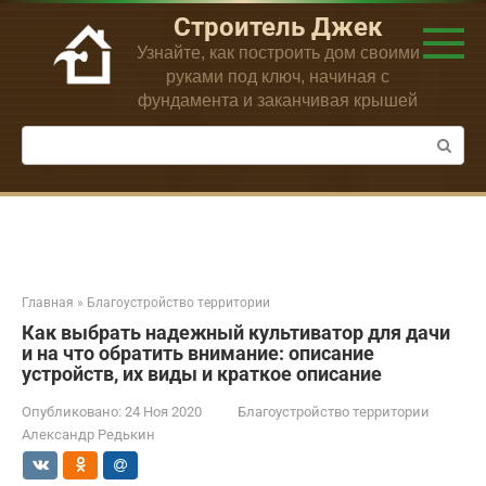
Перейти
Строитель Джек
к
Узнайте, как построить дом своими
контенту
руками под ключ, начиная с
фундамента и заканчивая крышей
Поиск:
Главная
»
Благоустройство территории
Как выбрать надежный культиватор для дачи
и на что обратить внимание: описание
устройств, их виды и краткое описание
Опубликовано:
24 Ноя 2020
Благоустройство территории
Александр Редькин