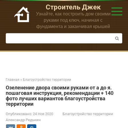
Перейти
Строитель Джек
к
Узнайте, как построить дом своими
контенту
руками под ключ, начиная с
фундамента и заканчивая крышей
Поиск:
Главная
»
Благоустройство территории
Озеленение двора своими руками от а до я.
пошаговая инструкция, рекомендации + 140
фото лучших вариантов благоустройства
территории
Опубликовано:
24 Ноя 2020
Благоустройство территории
Александр Редькин