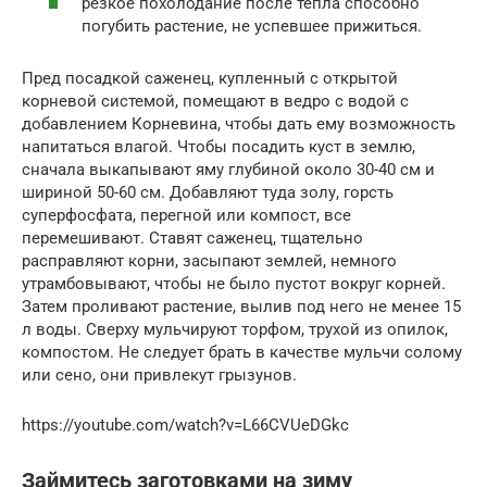
резкое похолодание после тепла способно
погубить растение, не успевшее прижиться.
Пред посадкой саженец, купленный с открытой
корневой системой, помещают в ведро с водой с
добавлением Корневина, чтобы дать ему возможность
напитаться влагой. Чтобы посадить куст в землю,
сначала выкапывают яму глубиной около 30-40 см и
шириной 50-60 см. Добавляют туда золу, горсть
суперфосфата, перегной или компост, все
перемешивают. Ставят саженец, тщательно
расправляют корни, засыпают землей, немного
утрамбовывают, чтобы не было пустот вокруг корней.
Затем проливают растение, вылив под него не менее 15
л воды. Сверху мульчируют торфом, трухой из опилок,
компостом. Не следует брать в качестве мульчи солому
или сено, они привлекут грызунов.
https://youtube.com/watch?v=L66CVUeDGkc
Займитесь заготовками на зиму