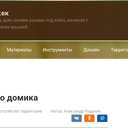
жек
ть дом своими руками под ключ, начиная с
чивая крышей
Материалы
Инструменты
Дизайн
Террит
го домика
стройство территории
Автор:
Александр Редькин