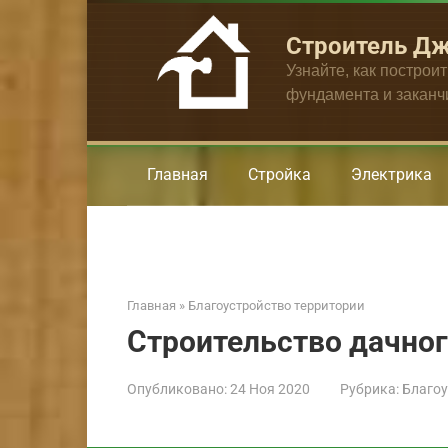
Перейти
к
Строитель Д
контенту
Узнайте, как построи
фундамента и закан
Главная
Стройка
Электрика
Главная
»
Благоустройство территории
Строительство дачно
Опубликовано:
24 Ноя 2020
Рубрика:
Благоу