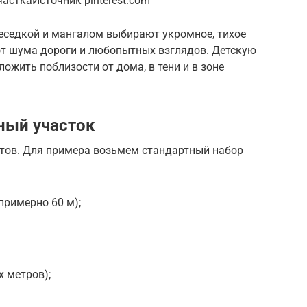
часткаИсточник pinterest.com
беседкой и мангалом выбирают укромное, тихое
 от шума дороги и любопытных взглядов. Детскую
ожить поблизости от дома, в тени и в зоне
ный участок
тов. Для примера возьмем стандартный набор
примерно 60 м);
х метров);