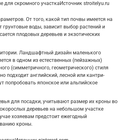
 для скромного участкаИсточник stroitelyu.ru
раметров. От того, какой тип почвы имеется на
т грунтовые воды, зависит выбор растений и
асается плодовых деревьев и экзотических
ритории. Ландшафтный дизайн маленького
ется в одном из естественных (пейзажных)
ного (симметричного, геометрического) стиля
но подходит английский, лесной или кантри-
ут попробовать японское или альпийское
вья для посадки, учитывают размер их кроны во
сокорослых деревьев на небольшом участке
лучае хозяевам предстоит ежегодный
ванию кроны.