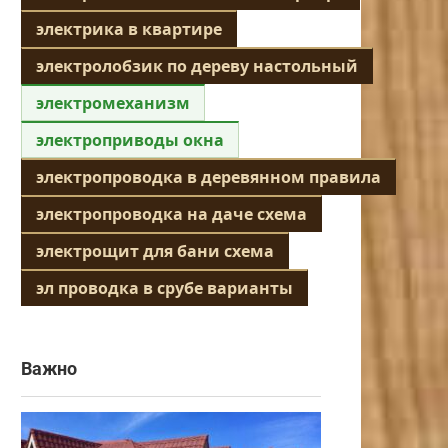
электрика в квартире
электролобзик по дереву настольный
электромеханизм
электроприводы окна
электропроводка в деревянном правила
электропроводка на даче схема
электрощит для бани схема
эл проводка в срубе варианты
Важно