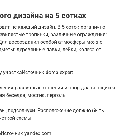
го дизайна на 5 сотках
одит не каждый дизайн. В 5 соток органично
извилистые тропинки, различные ограждения:
. Для воссоздания особой атмосферы можно
меты: деревянные лавки, лейки, колеса от
у участкаИсточник doma.expert
едения различных строений и опор для вьющихся
ая беседка, мостик, перголы.
квы, подсолнухи. Расположение должно быть
четкой схемы.
еИсточник yandex.com