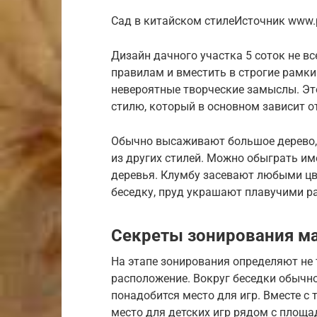
Сад в китайском стилеИсточник www.p
Дизайн дачного участка 5 соток не 
правилам и вместить в строгие рамк
невероятные творческие замыслы. Эт
стилю, который в основном зависит о
Обычно высаживают большое дерево, 
из других стилей. Можно обыграть и
деревья. Клумбу засевают любыми цв
беседку, пруд украшают плавучими р
Секреты зонирования ма
На этапе зонирования определяют не 
расположение. Вокруг беседки обычно
понадобится место для игр. Вместе с 
место для детских игр рядом с площа