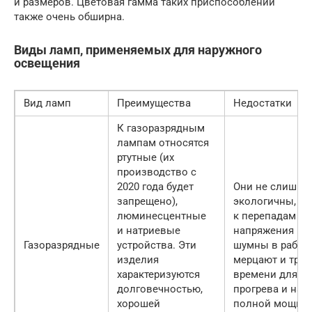
и размеров. Цветовая гамма таких приспособлений
также очень обширна.
Виды ламп, применяемых для наружного
освещения
Вид ламп
Преимущества
Недостатки
К газоразрядным
лампам относятся
ртутные (их
производство с
2020 года будет
Они не слишко
запрещено),
экологичны, чу
люминесцентные
к перепадам
и натриевые
напряжения в с
Газоразрядные
устройства. Эти
шумны в работе
изделия
мерцают и треб
характеризуются
времени для
долговечностью,
прогрева и наб
хорошей
полной мощнос