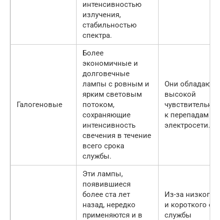
интенсивностью
излучения,
стабильностью
спектра.
Более
экономичные и
долговечные
лампы с ровным и
Они обладают
ярким световым
высокой
Галогеновые
потоком,
чувствительно
сохраняющие
к перепадам в
интенсивность
электросети.
свечения в течение
всего срока
службы.
Эти лампы,
появившиеся
более ста лет
Из-за низкого 
назад, нередко
и короткого ср
применяются и в
службы