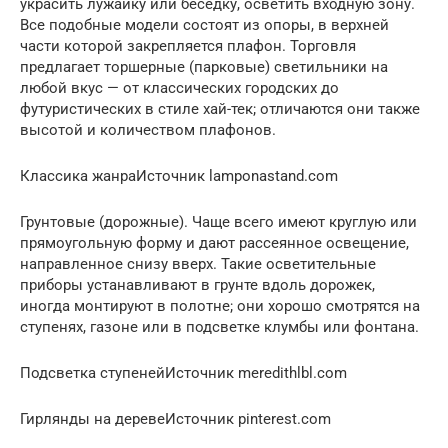
украсить лужайку или беседку, осветить входную зону.
Все подобные модели состоят из опоры, в верхней
части которой закрепляется плафон. Торговля
предлагает торшерные (парковые) светильники на
любой вкус — от классических городских до
футуристических в стиле хай-тек; отличаются они также
высотой и количеством плафонов.
Классика жанраИсточник lamponastand.com
Грунтовые (дорожные). Чаще всего имеют круглую или
прямоугольную форму и дают рассеянное освещение,
направленное снизу вверх. Такие осветительные
приборы устанавливают в грунте вдоль дорожек,
иногда монтируют в полотне; они хорошо смотрятся на
ступенях, газоне или в подсветке клумбы или фонтана.
Подсветка ступенейИсточник meredithlbl.com
Гирлянды на деревеИсточник pinterest.com