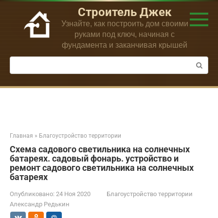
Перейти
Строитель Джек
к
Узнайте, как построить дом своими
контенту
руками под ключ, начиная с
фундамента и заканчивая крышей
Поиск:
Главная
»
Благоустройство территории
Схема садового светильника на солнечных
батареях. садовый фонарь. устройство и
ремонт садового светильника на солнечных
батареях
Опубликовано:
24 Ноя 2020
Благоустройство территории
Александр Редькин