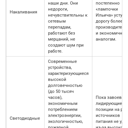
наши дни. Они
постепенно
недороги,
«лампочки
Накаливания
нечувствительны к
Ильича» уступа
сетевым
дорогу более
перепадам,
производител
работают без
и экономичны
мерцаний, не
аналогам.
создают шум при
работе.
Современные
устройства,
характеризующиеся
высокой
долговечностью
(до 50 тысяч
часов),
Пока завоеват
экономичным
лидирующие
потреблением
позиции на ры
электроэнергии,
источников
Светодиодные
экологичностью,
питания не уда
пожарной
из-за высокой