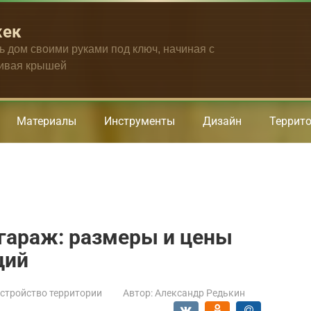
жек
ть дом своими руками под ключ, начиная с
чивая крышей
Материалы
Инструменты
Дизайн
Террит
гараж: размеры и цены
ций
стройство территории
Автор:
Александр Редькин