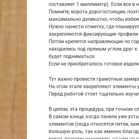
составляет 1 миллиметр). Если все в 
Помните, ворота дорогостоящие, поэ
максимально деликатно, чтобы избеж
Нужно нанести отметку, где планируе
закрепляются фиксирующие профили 
Потом крепятся направляющие по гори
находились под прямым углом друг к д
будет подниматься.
Если не приобреталось готовое издел
Тут важно провести грамотные замеры
На этом этапе закрепляют элементы 
Перед работой стоит тщательно изуч
В целом, эта процедура, при точном с
В самом конце, когда панели уже уст
элементов (сюда относятся петли, зам
большую роль, так как именно благо
ворот, поэтому экономить на нем не с