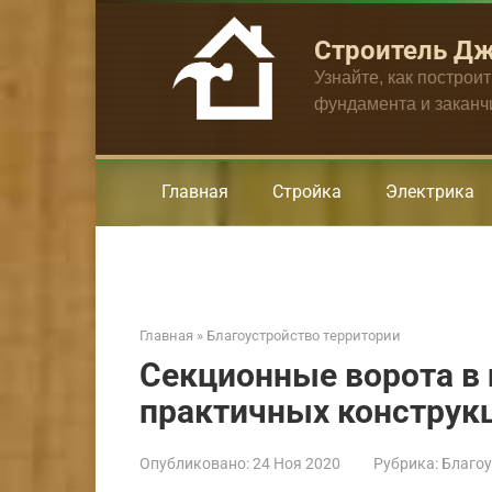
Перейти
к
Строитель Д
контенту
Узнайте, как построи
фундамента и закан
Главная
Стройка
Электрика
Главная
»
Благоустройство территории
Секционные ворота в 
практичных конструк
Опубликовано:
24 Ноя 2020
Рубрика:
Благоу