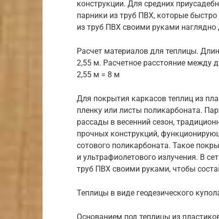
конструкции. Для средних приусадеб
парники из труб ПВХ, которые быстро
из труб ПВХ своими руками наглядно
Расчет материалов для теплицы. Длина
2,55 м. Расчетное расстояние между ду
2,55 м = 8 м
Для покрытия каркасов теплиц из пл
пленку или листы поликарбоната. Па
рассады в весенний сезон, традицио
прочных конструкций, функционирующ
сотового поликарбоната. Такое покры
и ультрафиолетового излучения. В се
труб ПВХ своими руками, чтобы соста
Теплицы в виде геодезического купол
Основанием под теплицы из пластиков