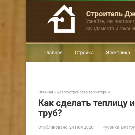
Перейти
к
Строитель Д
контенту
Узнайте, как построи
фундамента и закан
Главная
Стройка
Электрика
Главная
»
Благоустройство территории
Как сделать теплицу 
труб?
Опубликовано:
24 Ноя 2020
Рубрика:
Благоу