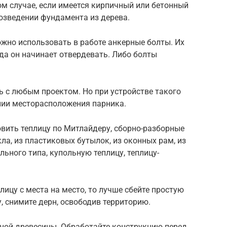
ом случае, если имеется кирпичный или бетонный
озведении фундамента из дерева.
ожно использовать в работе анкерные болты. Их
гда он начинает отвердевать. Либо болты
 с любым проектом. Но при устройстве такого
нии месторасположения парника.
товить теплицу по Митлайдеру, сборно-разборные
кла, из пластиковых бутылок, из оконных рам, из
льного типа, купольную теплицу, теплицу-
лицу с места на место, то лучше сбейте простую
 снимите дерн, освободив территорию.
нной древесины. Обработайте конструкцию перед