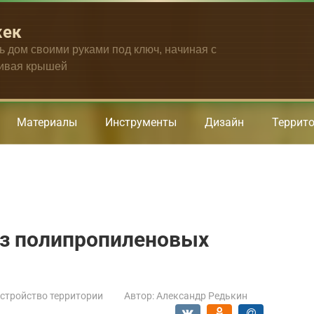
жек
ть дом своими руками под ключ, начиная с
чивая крышей
Материалы
Инструменты
Дизайн
Террит
из полипропиленовых
стройство территории
Автор:
Александр Редькин