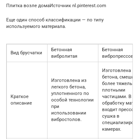
Плитка возле домаИсточник nl.pinterest.com
Еще один способ классификации — по типу
используемого материала.
Бетонная
Бетонная
Вид брусчатки
вибролитая
вибропрессован
Изготовлена из
бетона, смешанн
Изготовлена из
более тяжелыми
легкого бетона,
плотными
уплотненного по
Краткое
частицами. В
особой технологии
описание
обработку мате
при
входит прессовк
использовании
сушка в
вибростолов.
специализиров
камерах.