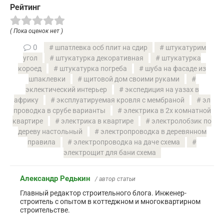
Рейтинг
( Пока оценок нет )
0
шпатлевка осб плит на сдир
штукатурим
угол
штукатурка декоративная
штукатурка
короед
штукатурка погреба
шуба на фасаде из
шпаклевки
щитовой дом своими руками
эклектический интерьер
экспедиция на уазах в
африку
эксплуатируемая кровля с мембраной
эл
проводка в срубе варианты
электрика в 2х комнатной
квартире
электрика в квартире
электролобзик по
дереву настольный
электропроводка в деревянном
правила
электропроводка на даче схема
электрощит для бани схема
Александр Редькин
/ автор статьи
Главный редактор строительного блога. Инженер-
строитель с опытом в коттеджном и многоквартирном
строительстве.