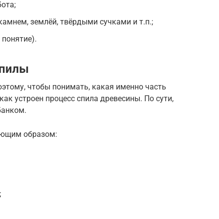
ота;
амнем, землёй, твёрдыми сучками и т.п.;
понятие).
опилы
поэтому, чтобы понимать, какая именно часть
 как устроен процесс спила древесины. По сути,
банком.
ующим образом:
;