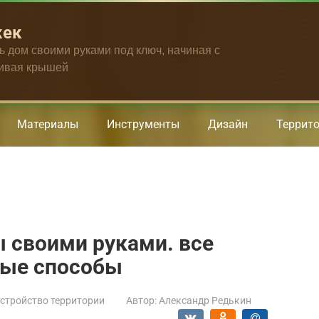
жек
ть дом своими руками под ключ, начиная с
чивая крышей
Материалы
Инструменты
Дизайн
Террит
 своими руками. все
ные способы
стройство территории
Автор:
Александр Редькин