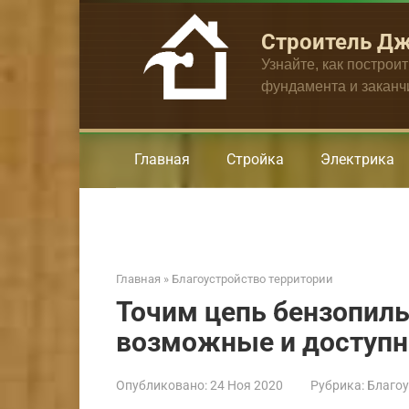
Перейти
к
Строитель Д
контенту
Узнайте, как построи
фундамента и закан
Главная
Стройка
Электрика
Главная
»
Благоустройство территории
Точим цепь бензопилы
возможные и доступ
Опубликовано:
24 Ноя 2020
Рубрика:
Благоу