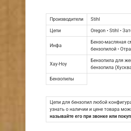
Производители
Stihl
Цепи
Oregon • Stihl • З
Бензо-масляная смесь‏ • Как выбрать бензопилу • 
Инфа
бензопилой • Отра
Бензопила для же
Хау-Ноу
бензопила (Хускв
Бензопилы
Цепи для бензопил любой конфигура
узнать о наличии и цене товара мож
называйте его при звонке или поку