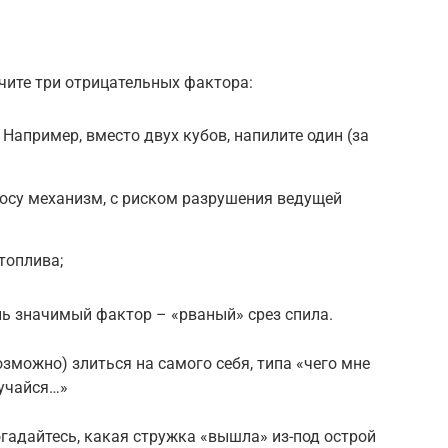
учите три отрицательных фактора:
Например, вместо двух кубов, напилите один (за
осу механизм, с риском разрушения ведущей
топлива;
ль значимый фактор – «рваный» срез спила.
возможно) злиться на самого себя, типа «чего мне
мучайся…»
огадайтесь, какая стружка «вышла» из-под острой