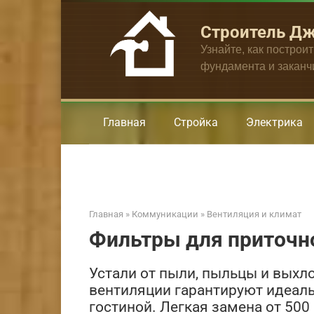
Перейти
к
Строитель Д
контенту
Узнайте, как построи
фундамента и закан
Главная
Стройка
Электрика
Главная
»
Коммуникации
»
Вентиляция и климат
Фильтры для приточн
Устали от пыли, пыльцы и выхл
вентиляции гарантируют идеаль
гостиной. Легкая замена от 500