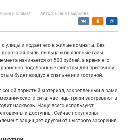
ляция и климат
Автор:
Елена Смирнова
 с улицы и подает его в жилые комнаты. Без
т дорожная пыль, пыльца и выхлопные газы.
мента начинается от 500 рублей, а время его
 Правильно подобранные фильтры для приточной
стым будет воздух в спальне или гостиной.
 собой пористый материал, закрепленный в раме
 механического сита: частицы грязи застревают в
ходит насквозь. Чаще всего используют
долговечны и доступны. Сейчас популярны
элемент защищает другой от быстрого засорения.
чистки