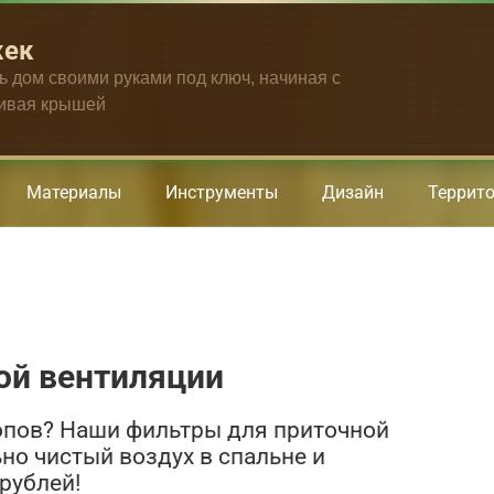
жек
ть дом своими руками под ключ, начиная с
чивая крышей
Материалы
Инструменты
Дизайн
Террит
ой вентиляции
опов? Наши фильтры для приточной
но чистый воздух в спальне и
 рублей!