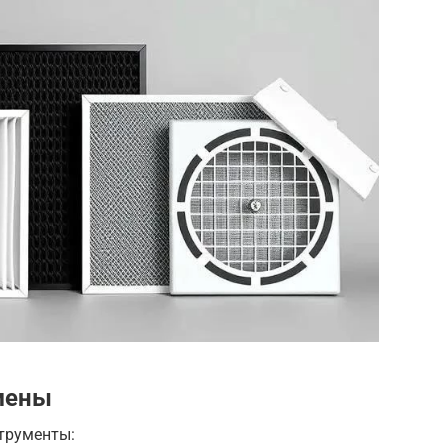
мены
трументы: