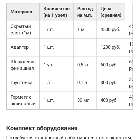
Количество
Расход
Цена
Материал
(на 1 узел)
на м.п.
(средняя)
Скрытый
4500
1 шт.
1 м
4500 руб.
слот (1м)
руб.
1200
Адаптер
1 шт.
—
1200 руб.
руб.
Шпаклевка
600
1 уп.
0,5 кг
600 руб.
финишная
руб.
300
Грунтовка
1 л
0,1 л
300 руб.
руб.
Герметик
400
1 шт.
30 мл
400 руб.
акриловый
руб.
Комплект оборудования
Потребуется стандартный набор мастера, но с акцентом