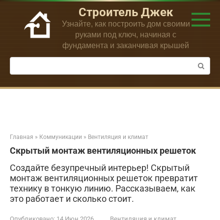
Перейти
Строитель Джек
к
Узнайте, как построить дом своими
контенту
руками под ключ, начиная с
фундамента и заканчивая крышей
Поиск:
Главная
»
Коммуникации
»
Вентиляция и климат
Скрытый монтаж вентиляционных решеток
Создайте безупречный интерьер! Скрытый
монтаж вентиляционных решеток превратит
технику в тонкую линию. Рассказываем, как
это работает и сколько стоит.
Опубликовано:
14 Июн 2026
Вентиляция и климат