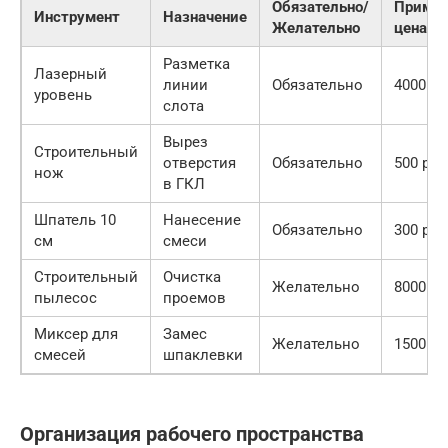
Обязательно/
Пример
Инструмент
Назначение
Желательно
цена
Разметка
Лазерный
линии
Обязательно
4000 ру
уровень
слота
Вырез
Строительный
отверстия
Обязательно
500 руб
нож
в ГКЛ
Шпатель 10
Нанесение
Обязательно
300 руб
см
смеси
Строительный
Очистка
Желательно
8000 ру
пылесос
проемов
Миксер для
Замес
Желательно
1500 ру
смесей
шпаклевки
Организация рабочего пространства