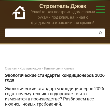
Перейти
Строитель Джек
к
Узнайте, как построить дом своими
контенту
руками под ключ, начиная с
фундамента и заканчивая крышей
Поиск:
Главная
»
Коммуникации
»
Вентиляция и климат
Экологические стандарты кондиционеров 2026
года
Экологические стандарты кондиционеров 2026
года: почему техника подорожает и что
изменится в производстве? Разбираем все
нюансы новых требований.