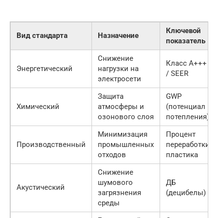
Ключевой
Вид стандарта
Назначение
показатель
Снижение
Класс A+++
Энергетический
нагрузки на
/ SEER
электросети
Защита
GWP
Химический
атмосферы и
(потенциал
озонового слоя
потепления)
Минимизация
Процент
Производственный
промышленных
переработки
отходов
пластика
Снижение
шумового
ДБ
Акустический
загрязнения
(децибелы)
среды