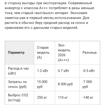
в сторону выгоды при эксплуатации. Современный
инвертор с классом A+++ потребляет в разы меньше
тока, чем старый «вкл/выкл» аппарат. Экономия
заметна уже в первый месяц использования. Для
расчета я обычно беру средний расход за сезон и
сравниваю его с данными старых моделей.
Эко-
Старая
модель
Параметр
модель
Разница
2026
(A)
(A+++)
Расход в час
1.2 кВт
0.7 кВт
-0.5 кВт
(кВт)
Затраты за
15 000
-7 000
8 000 руб
сезон (руб)
руб
руб
Выброс CO2
250 кг
110 кг
-140 кг
(кг/год)