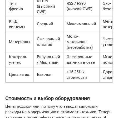
R410A
Тип
R32 / R290
Эко-
(высокий
фреона
(низкий GWP)
безопас
GWP)
КПД
Меньше
Средний
Максимальный
системы
потерь
Моно-
Смешанный
Чистая
Материалы
материалы
пластик
утилиз
(переработка)
Контроль
Визуальный
Электронные
Мгнове
утечек
/ Мыльный
датчики в базе
поиск
+15-25% к
Дороже
Цена за ед.
Базовая
стоимости
старте
Стоимость и выбор оборудования
Цены подскочили, потому что заводы заложили
расходы на модернизацию в стоимость техники. Теперь
за «зеленый» сертификат приходится доплачивать. Я