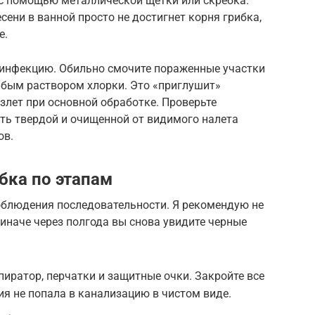
 с помощью металлической щетки или скребка.
есени в ванной просто не достигнет корня грибка,
е.
зинфекцию. Обильно смочите пораженные участки
абым раствором хлорки. Это «приглушит»
азлет при основной обработке. Проверьте
ть твердой и очищенной от видимого налета
ов.
бка по этапам
соблюдения последовательности. Я рекомендую не
иначе через полгода вы снова увидите черные
пиратор, перчатки и защитные очки. Закройте все
ия не попала в канализацию в чистом виде.