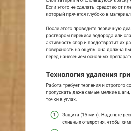
слои затирки и отслоившуюся краску
Если этого не сделать, средство от пл
который прячется глубоко в материал
После этого проведите первичную де
раствором перекиси водорода или сл
активность спор и предотвратит их р
поверхность на ощупь: она должна бы
перед нанесением основных препарат
Технология удаления гри
Работа требует терпения и строгого 
пропускать даже самые мелкие шаги, 
точки в углах.
Защита (15 мин). Наденьте рес
сливные отверстия, чтобы хим