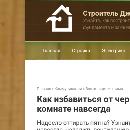
Перейти
к
Строитель Д
контенту
Узнайте, как построи
фундамента и закан
Главная
Стройка
Электрика
Главная
»
Коммуникации
»
Вентиляция и климат
Как избавиться от чер
комнате навсегда
Надоело оттирать пятна? Узнайт
навсегда, наладить вентиляцию