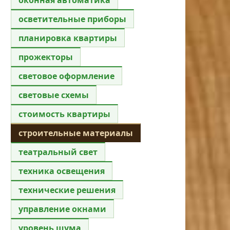
осветительные приборы
планировка квартиры
прожекторы
световое оформление
световые схемы
стоимость квартиры
строительные материалы
театральный свет
техника освещения
технические решения
управление окнами
уровень шума