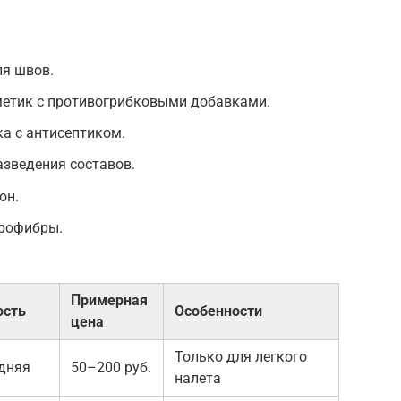
ля швов.
етик с противогрибковыми добавками.
а с антисептиком.
зведения составов.
он.
крофибры.
Примерная
ость
Особенности
цена
Только для легкого
дняя
50–200 руб.
налета