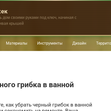
жек
ть дом своими руками под ключ, начиная с
чивая крышей
Материалы
Инструменты
Дизайн
Террит
ного грибка в ванной
е, как убрать черный грибок в ванной
 и сэкономить на ремонте. Ваша