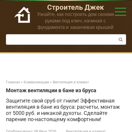
Перейти
Строитель Джек
к
Узнайте, как построить дом своими
контенту
руками под ключ, начиная с
фундамента и заканчивая крышей
Поиск:
Главная
»
Коммуникации
»
Вентиляция и климат
Монтаж вентиляции в бане из бруса
Защитите свой сруб от гнили! Эффективная
вентиляция в бане из бруса: расчеты, монтаж
от 5000 руб. и никакой духоты. Сделайте
парение по-настоящему комфортным!
Опубликовано:
08 Июн 2026
Вентиляция и климат