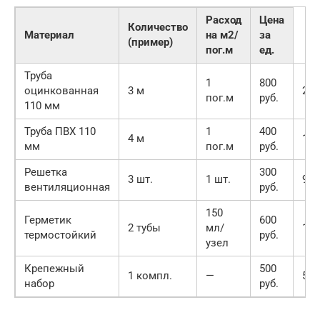
Расход
Цена
Количество
Материал
на м2/
за
(пример)
пог.м
ед.
Труба
1
800
оцинкованная
3 м
240
пог.м
руб.
110 мм
Труба ПВХ 110
1
400
4 м
160
мм
пог.м
руб.
Решетка
300
3 шт.
1 шт.
900
вентиляционная
руб.
150
Герметик
600
2 тубы
мл/
120
термостойкий
руб.
узел
Крепежный
500
1 компл.
—
500
набор
руб.