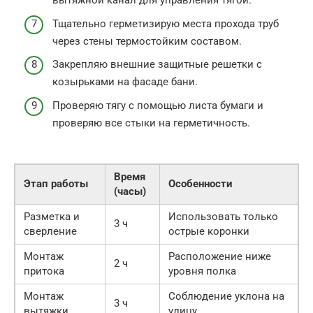
вытяжной канал для управления тягой.
Тщательно герметизирую места прохода труб
через стены термостойким составом.
Закрепляю внешние защитные решетки с
козырьками на фасаде бани.
Проверяю тягу с помощью листа бумаги и
проверяю все стыки на герметичность.
Время
Этап работы
Особенности
(часы)
Разметка и
Использовать только
3 ч
сверление
острые коронки
Монтаж
Расположение ниже
2 ч
притока
уровня полка
Монтаж
Соблюдение уклона на
3 ч
вытяжки
улицу