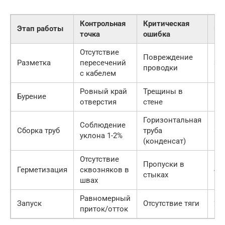
Контрольная
Критическая
Этап работы
Вр
точка
ошибка
Отсутствие
Повреждение
Разметка
пересечений
3 ч
проводки
с кабелем
Ровный край
Трещины в
Бурение
5 ч
отверстия
стене
Горизонтальная
Соблюдение
Сборка труб
труба
8 ч
уклона 1-2%
(конденсат)
Отсутствие
Пропуски в
Герметизация
сквозняков в
4 ч
стыках
швах
Равномерный
Запуск
Отсутствие тяги
2 ч
приток/отток