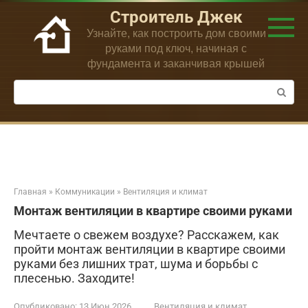
Перейти
Строитель Джек
к
Узнайте, как построить дом своими
контенту
руками под ключ, начиная с
фундамента и заканчивая крышей
Поиск:
Главная
»
Коммуникации
»
Вентиляция и климат
Монтаж вентиляции в квартире своими руками
Мечтаете о свежем воздухе? Расскажем, как
пройти монтаж вентиляции в квартире своими
руками без лишних трат, шума и борьбы с
плесенью. Заходите!
Опубликовано:
13 Июн 2026
Вентиляция и климат