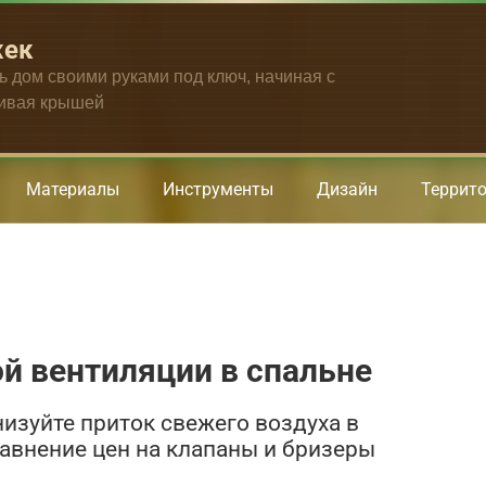
жек
ть дом своими руками под ключ, начиная с
чивая крышей
Материалы
Инструменты
Дизайн
Террит
й вентиляции в спальне
низуйте приток свежего воздуха в
равнение цен на клапаны и бризеры