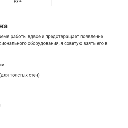
руб.
жа
ремя работы вдвое и предотвращает появление
сионального оборудования, я советую взять его в
ми
(для толстых стен)
ы