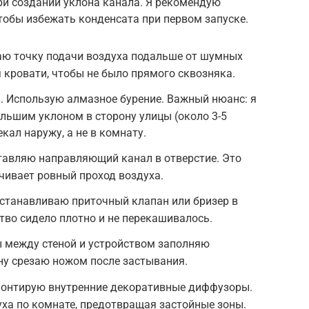
ри создании уклона канала. Я рекомендую
тобы избежать конденсата при первом запуске.
аю точку подачи воздуха подальше от шумных
я кровати, чтобы не было прямого сквозняка.
). Использую алмазное бурение. Важный нюанс: я
ольшим уклоном в сторону улицы (около 3-5
екал наружу, а не в комнату.
ставляю направляющий канал в отверстие. Это
чивает ровный проход воздуха.
Устанавливаю приточный клапан или бризер в
ство сидело плотно и не перекашивалось.
ы между стеной и устройством заполняю
у срезаю ножом после застывания.
 Монтирую внутренние декоративные диффузоры.
ха по комнате, предотвращая застойные зоны.