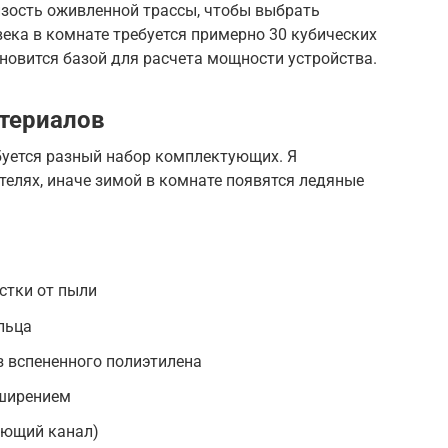
изость оживленной трассы, чтобы выбрать
ека в комнате требуется примерно 30 кубических
ановится базой для расчета мощности устройства.
териалов
буется разный набор комплектующих. Я
елях, иначе зимой в комнате появятся ледяные
стки от пыли
льца
 вспененного полиэтилена
сширением
яющий канал)