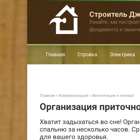
Перейти
к
Строитель Д
контенту
Узнайте, как построи
фундамента и закан
Главная
Стройка
Электрика
Главная
»
Коммуникации
»
Вентиляция и климат
Организация приточно
Хватит задыхаться во сне! Орга
спальню за несколько часов. С
для вашего здоровья.