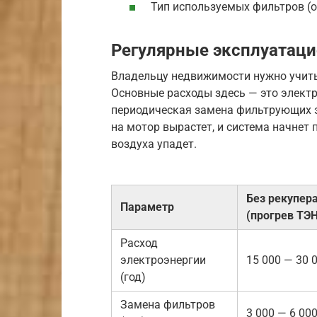
Тип используемых фильтров (о
Регулярные эксплуатац
Владельцу недвижимости нужно учиты
Основные расходы здесь — это элект
периодическая замена фильтрующих э
на мотор вырастет, и система начнет 
воздуха упадет.
Без рекупер
Параметр
(прогрев ТЭ
Расход
электроэнергии
15 000 — 30 0
(год)
Замена фильтров
3 000 — 6 000