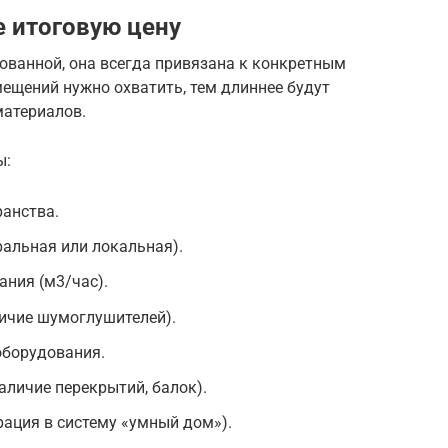
 итоговую цену
ованной, она всегда привязана к конкретным
ещений нужно охватить, тем длиннее будут
материалов.
ы:
анства.
альная или локальная).
ния (м3/час).
ичие шумоглушителей).
оборудования.
аличие перекрытий, балок).
рация в систему «умный дом»).