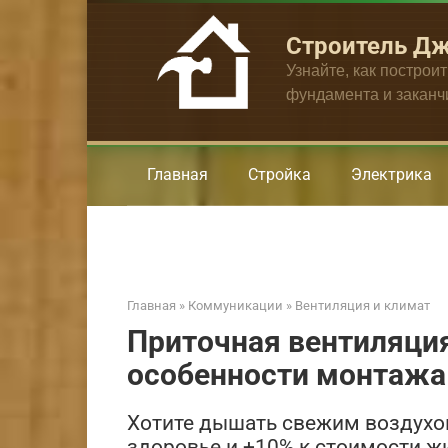
Перейти
к
Строитель Д
контенту
Узнайте, как построи
фундамента и закан
Главная
Стройка
Электрика
Главная
»
Коммуникации
»
Вентиляция и климат
Приточная вентиляция
особенности монтажа
Хотите дышать свежим воздухо
здоровье и +10% к стоимости ж