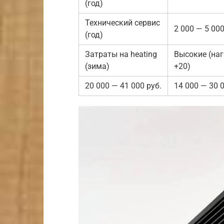
(год)
Технический сервис
2 000 — 5 000
(год)
Затраты на heating
Высокие (наг
(зима)
+20)
20 000 — 41 000 руб.
14 000 — 30 0