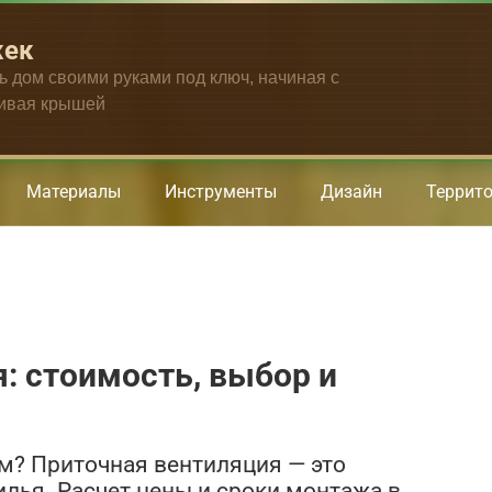
жек
ть дом своими руками под ключ, начиная с
чивая крышей
Материалы
Инструменты
Дизайн
Террит
: стоимость, выбор и
м? Приточная вентиляция — это
илья. Расчет цены и сроки монтажа в