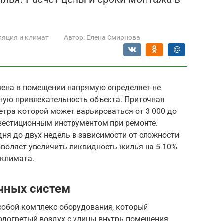
ляция и климат
Автор:
Елена Смирнова
мена в помещении напрямую определяет не
чную привлекательность объекта. Приточная
етра которой может варьироваться от 3 000 до
нвестиционным инструментом при ремонте.
ня до двух недель в зависимости от сложности
зволяет увеличить ликвидность жилья на 5-10%
оклимата.
очных систем
собой комплекс оборудования, который
одогретый воздух с улицы внутрь помещения.