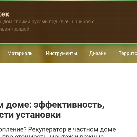
жек
ть дом своими руками под ключ, начиная с
чивая крышей
Материалы
Инструменты
Дизайн
Террит
м доме: эффективность,
сти установки
топление? Рекуператор в частном доме
м про стоимость, монтаж и важные