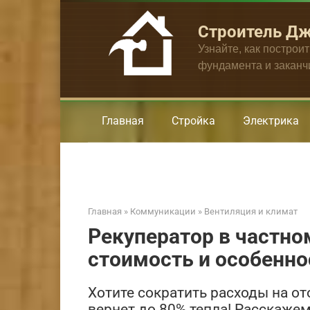
Перейти
к
Строитель Д
контенту
Узнайте, как построи
фундамента и закан
Главная
Стройка
Электрика
Главная
»
Коммуникации
»
Вентиляция и климат
Рекуператор в частно
стоимость и особенно
Хотите сократить расходы на о
вернет до 80% тепла! Расскаже