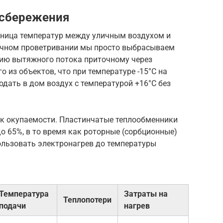
осбережения
зница температур между уличным воздухом и
ычном проветривании мы просто выбрасываем
гию вытяжного потока приточному через
о из объектов, что при температуре -15°C на
одать в дом воздух с температурой +16°C без
к окупаемости. Пластинчатые теплообменники
 65%, в то время как роторные (сорбционные)
ользовать электронагрев до температуры
Температура
Затраты на
Теплопотери
подачи
нагрев