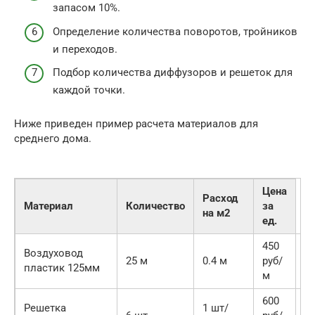
запасом 10%.
Определение количества поворотов, тройников
и переходов.
Подбор количества диффузоров и решеток для
каждой точки.
Ниже приведен пример расчета материалов для
среднего дома.
Цена
Расход
Материал
Количество
за
на м2
ед.
450
Воздуховод
1
25 м
0.4 м
руб/
пластик 125мм
2
м
600
Решетка
1 шт/
3