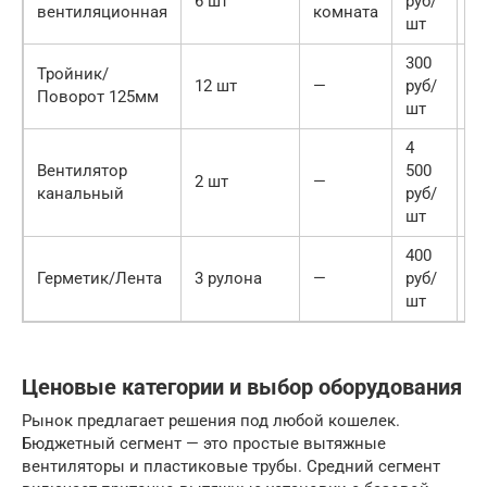
6 шт
руб/
вентиляционная
комната
6
шт
300
Тройник/
3
12 шт
—
руб/
Поворот 125мм
6
шт
4
Вентилятор
500
9
2 шт
—
канальный
руб/
0
шт
400
1
Герметик/Лента
3 рулона
—
руб/
2
шт
Ценовые категории и выбор оборудования
Рынок предлагает решения под любой кошелек.
Бюджетный сегмент — это простые вытяжные
вентиляторы и пластиковые трубы. Средний сегмент