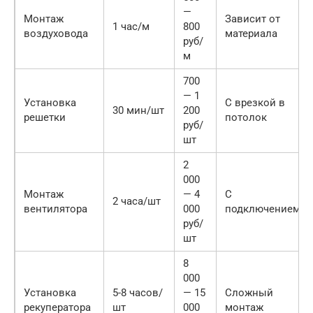
—
Монтаж
Зависит от
1 час/м
800
воздуховода
материала
руб/
м
700
— 1
Установка
С врезкой в
30 мин/шт
200
решетки
потолок
руб/
шт
2
000
Монтаж
— 4
С
2 часа/шт
вентилятора
000
подключением
руб/
шт
8
000
Установка
5-8 часов/
— 15
Сложный
рекуператора
шт
000
монтаж