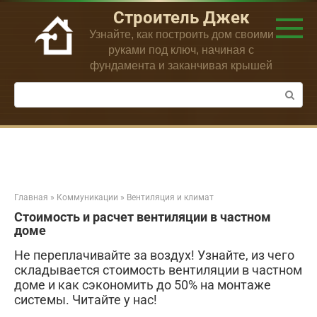
Перейти
Строитель Джек
к
Узнайте, как построить дом своими
контенту
руками под ключ, начиная с
фундамента и заканчивая крышей
Поиск:
Главная
»
Коммуникации
»
Вентиляция и климат
Стоимость и расчет вентиляции в частном
доме
Не переплачивайте за воздух! Узнайте, из чего
складывается стоимость вентиляции в частном
доме и как сэкономить до 50% на монтаже
системы. Читайте у нас!