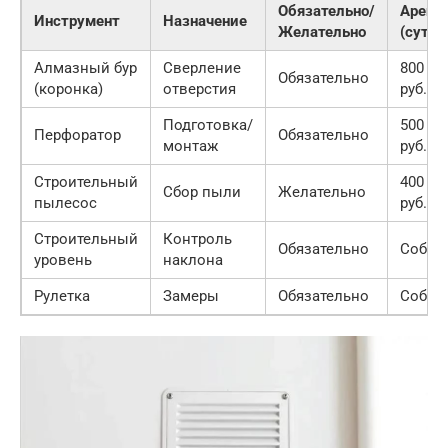
Обязательно/
Аренд
Инструмент
Назначение
Желательно
(сутки
Алмазный бур
Сверление
800 — 
Обязательно
(коронка)
отверстия
руб.
Подготовка/
500 — 
Перфоратор
Обязательно
монтаж
руб.
Строительный
400 — 
Сбор пыли
Желательно
пылесос
руб.
Строительный
Контроль
Обязательно
Собст
уровень
наклона
Рулетка
Замеры
Обязательно
Собст