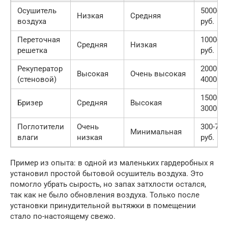
Осушитель
5000-15
Низкая
Средняя
воздуха
руб.
Переточная
1000-30
Средняя
Низкая
решетка
руб.
Рекуператор
20000-
Высокая
Очень высокая
(стеновой)
40000 р
15000-
Бризер
Средняя
Высокая
30000 р
Поглотители
Очень
300-700
Минимальная
влаги
низкая
руб.
Пример из опыта: в одной из маленьких гардеробных я
установил простой бытовой осушитель воздуха. Это
помогло убрать сырость, но запах затхлости остался,
так как не было обновления воздуха. Только после
установки принудительной вытяжки в помещении
стало по-настоящему свежо.